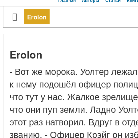
Главная
Авторы
Статьи
Книг
Erolon
Erolon
- Вот же морока. Уолтер лежал
к нему подошёл офицер полици
что тут у нас. Жалкое зрелище
что они пуп земли. Ладно Уолт
этот раз натворил. Вдруг в от
званию. - Офицер Крэйг он изб