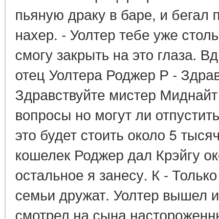
пьяную драку в баре, и бегал
нахер. - Уолтер тебе уже столь
смогу закрыть на это глаза. В
отец Уолтера Роджер Р - Здрав
Здравствуйте мистер Миднайт .
вопросы но могут ли отпустить
это будет стоить около 5 тыся
кошелек Роджер дал Крэйгу око
остальное я занесу. К - Только
семьи дружат. Уолтер вышел 
смотрел на сына настороженны