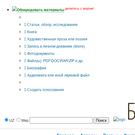
делитесь с миром!
Обнародовать материалы
Тип публикации
Статья, обзор, исследование
Книга
Художественная проза или поэзия
Запись в личном дневнике (блоге)
Фотодокументы
Файл(ы): PDF\DOC\RAR\ZIP и др.
Биография
Аудиокнига или иной звуковой файл
Дополнительные опции:
Создать голосование
UZ
Мир