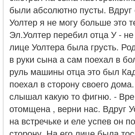
были абсолютно пусты. Вдруг 
Уолтер я не могу больше это т
Эл.Уолтер перебил отца У - н
лице Уолтера была грусть. Р
в руки сына а сам поехал в бо
руль машины отца это был Кад
поехал в сторону своего дома.
слышал какую то фигню. - Врем
отомщена , верни нас. Вдруг У
на встречьке и еле успев он п
сторону. На его лице была то