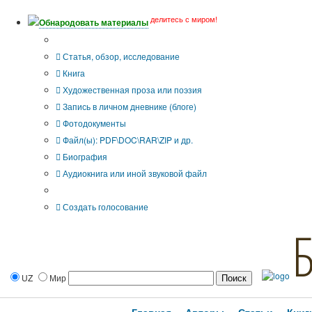
делитесь с миром!
Обнародовать материалы
Тип публикации
Статья, обзор, исследование
Книга
Художественная проза или поэзия
Запись в личном дневнике (блоге)
Фотодокументы
Файл(ы): PDF\DOC\RAR\ZIP и др.
Биография
Аудиокнига или иной звуковой файл
Дополнительные опции:
Создать голосование
UZ
Мир