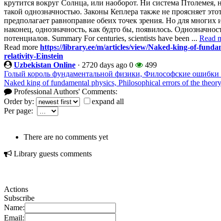
крутится вокруг Солнца, или наоборот. Ни система Птолемея, 
такой однозначностью. Законы Кеплера также не проясняет эт
предполагает равноправие обеих точек зрения. Но для многих 
наконец, однозначность, как будто бы, появилось. Однозначно
потенциалов. Summary For centuries, scientists have been ...
Read 
Read more
https://library.ee/m/articles/view/Naked-king-of-funda
relativity-Einstein
Uzbekistan Online
·
2720 days ago
0
499
Голый король фундаментальной физики, Философские ошибки
Naked king of fundamental physics, Philosophical errors of the theory 
Professional Authors' Comments:
Order by:
expand all
Per page:
There are no comments yet
Library guests comments
Actions
Subscribe
Name:
Email: