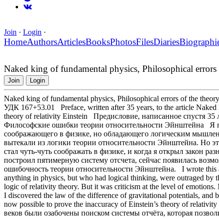
Join
·
Login
·
Home
Authors
Articles
Books
Photos
Files
Diaries
Biographi
Naked king of fundamental physics, Philosophical errors o
Join
Login
Naked king of fundamental physics, Philosophical errors of the theory 
УДК 167+53.01 Preface, written after 35 years, to the article Naked k
theory of relativity Einstein Предисловие, написанное спустя 
Философские ошибки теории относительности Эйнштейна Я писа
соображающего в физике, но обладающего логическим мышлени
вытекали из логики теории относительности Эйнштейна. Но это
стал чуть-чуть соображать в физике, и когда я открыл закон ра
построил пятимерную систему отсчета, сейчас появилась возмо
ошибочность теории относительности Эйнштейна. I wrote this arti
anything in physics, but who had logical thinking, were outraged by 
logic of relativity theory. But it was criticism at the level of emotions
I discovered the law of the difference of gravitational potentials, and b
now possible to prove the inaccuracy of Einstein’s theory of relativ
веков были озабочены поиском системы отчёта, которая позвол