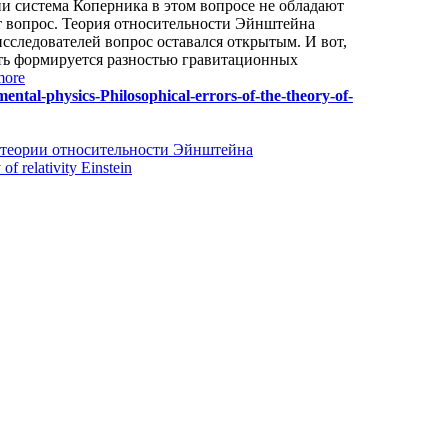
ни система Коперника в этом вопросе не обладают
от вопрос. Теория относительности Эйнштейна
исследователей вопрос оставался открытым. И вот,
сть формируется разностью гравитационных
more
mental-physics-Philosophical-errors-of-the-theory-of-
 теории относительности Эйнштейна
of relativity Einstein