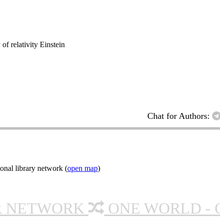
of relativity Einstein
Chat for Authors:
onal library network (
open map
)
R NETWORK
ONE WORLD - 