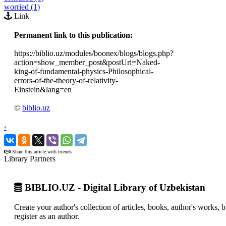
worried (1)
Link
Permanent link to this publication:
https://biblio.uz/modules/boonex/blogs/blogs.php?
action=show_member_post&postUri=Naked-
king-of-fundamental-physics-Philosophical-
errors-of-the-theory-of-relativity-
Einstein&lang=en
©
biblio.uz
‹
›
Share this article with friends
Library Partners
BIBLIO.UZ - Digital Library of Uzbekistan
Create your author's collection of articles, books, author's works,
register as an author.