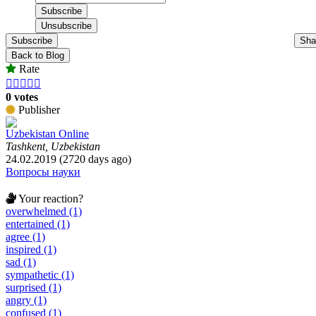
Subscribe
Sha
Back to Blog
Rate





0 votes
Publisher
Uzbekistan Online
Tashkent, Uzbekistan
24.02.2019 (2720 days ago)
Вопросы науки
Your reaction?
overwhelmed (1)
entertained (1)
agree (1)
inspired (1)
sad (1)
sympathetic (1)
surprised (1)
angry (1)
confused (1)