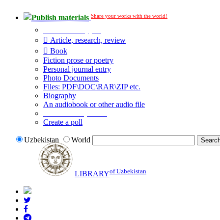
Share your works with the world!
Publish materials
Publication type?
Article, research, review
Book
Fiction prose or poetry
Personal journal entry
Photo Documents
Files: PDF\DOC\RAR\ZIP etc.
Biography
An audiobook or other audio file
Additional options:
Create a poll
Uzbekistan
World
of Uzbekistan
LIBRARY