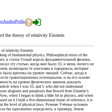
es
Audio
Polls
f the theory of relativity Einstein
of relativity Einstein
ing of fundamental physics, Philosophical errors of the
35 лет, к статье Голый король фундаментальной физики,
л эту статью, когда мне было 33, и меня, ничего не
ем, возмущали те алогизмы и парадоксы, которые
 была критика на уровне эмоций. Сейчас, когда я
зности гравитационных потенциалов, и на его основе
жность на уровне физических законов доказать
cle when I was 33, and I, who did not understand
those alogisms and paradoxes that flowed from Einstein’s
. Now, when I began to think a little bit in physics, and when
ased on it I built a five-dimensional frame of reference, it is
ity at the level of physical laws. Резюме Учёные испокон
ила бы однозначно определить, к примеру, Земля