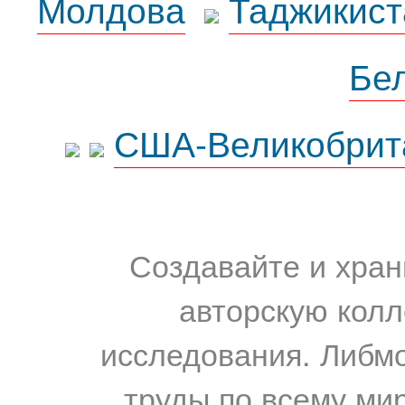
Молдова
Таджикист
Бе
США-Великобрит
Создавайте и хран
авторскую колл
исследования. Либм
труды по всему мир