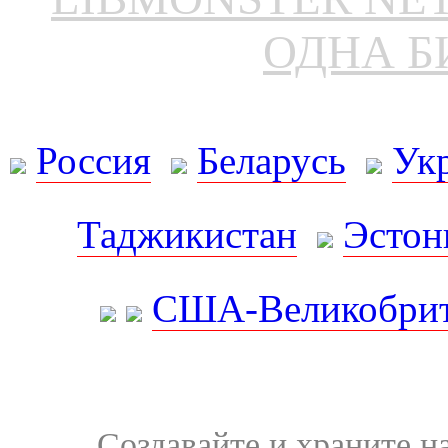
ОДНА Б
Россия
Беларусь
Ук
Таджикистан
Эстон
США-Великобрит
Создавайте и храните 