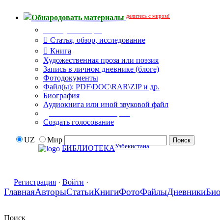
делитесь с миром!
Обнародовать материалы
Тип публикации
Статья, обзор, исследование
Книга
Художественная проза или поэзия
Запись в личном дневнике (блоге)
Фотодокументы
Файл(ы): PDF\DOC\RAR\ZIP и др.
Биография
Аудиокнига или иной звуковой файл
Дополнительные опции:
Создать голосование
UZ
Мир
Узбекистана
БИБЛИОТЕКА
Регистрация
·
Войти
·
Главная
Авторы
Статьи
Книги
Фото
Файлы
Дневники
Би
Поиск