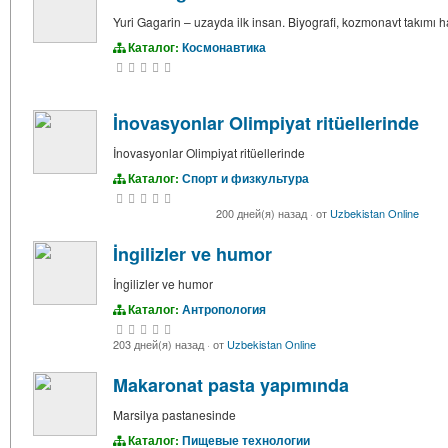
Yuri Gagarin – uzayda ilk insan. Biyografi, kozmonavt takımı ha
Каталог:
Космонавтика
İnovasyonlar Olimpiyat ritüellerinde
İnovasyonlar Olimpiyat ritüellerinde
Каталог:
Спорт и физкультура
200 дней(я) назад
·
от
Uzbekistan Online
İngilizler ve humor
İngilizler ve humor
Каталог:
Антропология
203 дней(я) назад
·
от
Uzbekistan Online
Makaronat pasta yapımında
Marsilya pastanesinde
Каталог:
Пищевые технологии