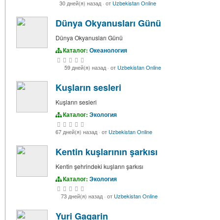
30 дней(я) назад
·
от
Uzbekistan Online
Dünya Okyanusları Günü
Dünya Okyanusları Günü
Каталог:
Океанология
59 дней(я) назад
·
от
Uzbekistan Online
Kuşların sesleri
Kuşların sesleri
Каталог:
Экология
67 дней(я) назад
·
от
Uzbekistan Online
Kentin kuşlarının şarkısı
Kentin şehrindeki kuşların şarkısı
Каталог:
Экология
73 дней(я) назад
·
от
Uzbekistan Online
Yuri Gagarin