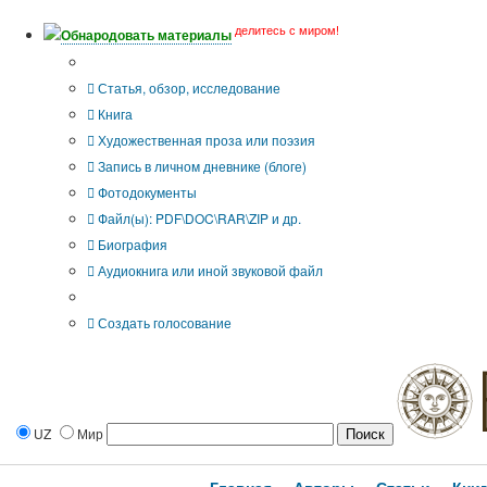
делитесь с миром!
Обнародовать материалы
Тип публикации
Статья, обзор, исследование
Книга
Художественная проза или поэзия
Запись в личном дневнике (блоге)
Фотодокументы
Файл(ы): PDF\DOC\RAR\ZIP и др.
Биография
Аудиокнига или иной звуковой файл
Дополнительные опции:
Создать голосование
UZ
Мир