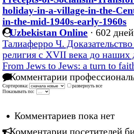
holiday-in-a-village-in-the-C
in-the-mid-1940s-early-1960s
Uzbekistan Online
·
602 дней
Талиаферро Ч. Доказательство
религия с XVII века до наших
From Jews to Jews: a turn to faith
Комментарии профессиональ
Сортировка:
развернуть все
Показывать по:
Комментариев пока нет
Комментарии посетителей б