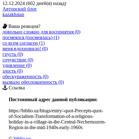
12.12.2024 (602 дней(я) назад)
Авторский блог
kazakhstan
Ваша реакция?
довольно сложно для восприятия (0)
посмеялся (посмеялась) (1)
со всем согласен (1)
меня вдохновило! (0)
грусть (0)
сочувствие (0)
удивление (0)
злость (0)
обескураженность (0)
вызвало обеспокоенность (0)
Ссылка
Постоянный адрес данной публикации:
https://biblio.uz/blogs/entry/-quot-Precepts-quot-
of-Socialism-Transformation-of-a-religious-
holiday-in-a-village-in-the-Central-Nechernozem-
Region-in-the-mid-1940s-early-1960s
©
biblio.uz