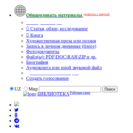
делитесь с миром!
Обнародовать материалы
Тип публикации
Статья, обзор, исследование
Книга
Художественная проза или поэзия
Запись в личном дневнике (блоге)
Фотодокументы
Файл(ы): PDF\DOC\RAR\ZIP и др.
Биография
Аудиокнига или иной звуковой файл
Дополнительные опции:
Создать голосование
UZ
Мир
Узбекистана
БИБЛИОТЕКА