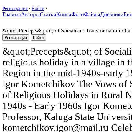
Регистрация
·
Войти
·
Главная
Авторы
Статьи
Книги
Фото
Файлы
Дневники
Би
&quot;Precepts&quot; of Socialism: Transformation of a 
Регистрация
Войти
&quot;Precepts&quot; of Sociali
religious holiday in a village i
Region in the mid-1940s-early 
Igor Kometchikov The Vows of S
of Religious Holidays in Rural 
1940s - Early 1960s Igor Kometc
Professor, Kaluga State Universi
kometchikov.igor@mail.ru Celebr