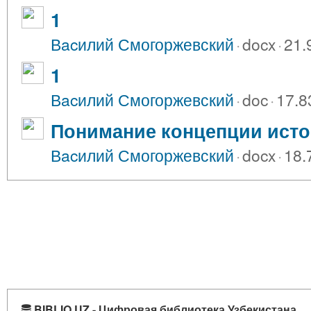
1
Вacилий Смогоржевский
·
docx
·
21.
1
Вacилий Смогоржевский
·
doc
·
17.8
Понимание концепции исто
Вacилий Смогоржевский
·
docx
·
18.
BIBLIO.UZ - Цифровая библиотека Узбекистана