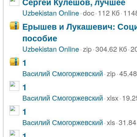
Сергей Кулешов, лучшее
Uzbekistan Online
·
doc
·
112 Кб
·
114
Ерышев и Лукашевич: Соци
пособие
Uzbekistan Online
·
zip
·
304.62 Кб
·
2
1
Вacилий Смогоржевский
·
zip
·
45.48
1
Вacилий Смогоржевский
·
xlsx
·
19.2
1
Вacилий Смогоржевский
·
xls
·
31.84
1