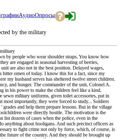
ографии
Аудио
Опросы
d by the military
ilitary
 shown by people who wear shoulder straps. You know how
: they are engaged in seasonal harvesting of berries,
unit are also not in the best position. Delayed wages,
a bitter omen of today. I know this for a fact, since my
here my husband serves has sheltered twelve street children.
grancy, and hunger. The commander of the unit, Colonel A.
 in his power to make the children feel like a kind,
 sewn military uniforms, given toilet accessories, put in
t most importantly, they were forced to study... Soldiers
 ' grades and help them prepare lessons. But in the village
olchildren were directly hostile. The motivation is the
an list dozens of cases when the police, even in the
do anything about hooligans. And such precinct officers as
essary to fight crime not only by force, which, of course, is
e the future of the country. And they should be brought up