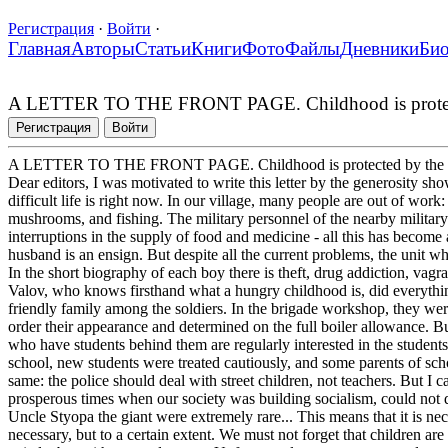
Регистрация
·
Войти
·
Главная
Авторы
Статьи
Книги
Фото
Файлы
Дневники
Би
A LETTER TO THE FRONT PAGE. Childhood is protecte
Регистрация
Войти
A LETTER TO THE FRONT PAGE. Childhood is protected by the m
Dear editors, I was motivated to write this letter by the generosity
difficult life is right now. In our village, many people are out of work
mushrooms, and fishing. The military personnel of the nearby military 
interruptions in the supply of food and medicine - all this has become 
husband is an ensign. But despite all the current problems, the unit w
In the short biography of each boy there is theft, drug addiction, va
Valov, who knows firsthand what a hungry childhood is, did everything
friendly family among the soldiers. In the brigade workshop, they were
order their appearance and determined on the full boiler allowance. Bu
who have students behind them are regularly interested in the students
school, new students were treated cautiously, and some parents of scho
same: the police should deal with street children, not teachers. But I c
prosperous times when our society was building socialism, could not 
Uncle Styopa the giant were extremely rare... This means that it is nec
necessary, but to a certain extent. We must not forget that children ar