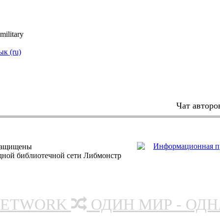
ilitary
ык (ru)
Чат авторо
защищены
одной библиотечной сети Либмонстр
NETWORK
ОДИН МИР - ОД