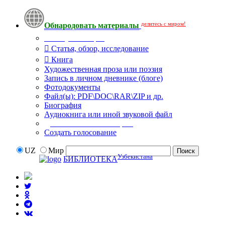
делитесь с миром!
Обнародовать материалы
Тип публикации
Статья, обзор, исследование
Книга
Художественная проза или поэзия
Запись в личном дневнике (блоге)
Фотодокументы
Файл(ы): PDF\DOC\RAR\ZIP и др.
Биография
Аудиокнига или иной звуковой файл
Дополнительные опции:
Создать голосование
UZ
Мир
Узбекистана
БИБЛИОТЕКА