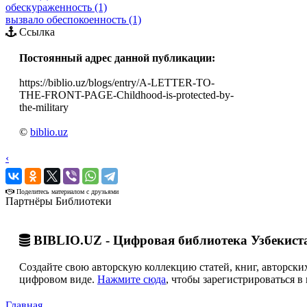
обескураженность (1)
вызвало обеспокоенность (1)
Ссылка
Постоянный адрес данной публикации:
https://biblio.uz/blogs/entry/A-LETTER-TO-
THE-FRONT-PAGE-Childhood-is-protected-by-
the-military
©
biblio.uz
‹
›
Поделитесь материалом с друзьями
Партнёры Библиотеки
BIBLIO.UZ - Цифровая библиотека Узбекист
Создайте свою авторскую коллекцию статей, книг, авторских
цифровом виде.
Нажмите сюда
, чтобы зарегистрироваться в 
Главная