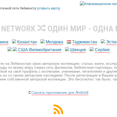
ы
отечной сети Либмонстр (
открыть карту
)
R NETWORK
ОДИН МИР - ОДНА
аина
Казахстан
Молдова
Таджикистан
Эсто
США-Великобритания
Швеция
Сербия
те на Либмонстре свою авторскую коллекцию: статьи, книги, иссл
уды по всему миру (через сеть филиалов, библиотеки-партнеры, по
лкой на свой профиль с коллегами, учениками, читателями и друг
ь их со своим авторским наследием. После регистрации в Вашем 
ия собственной авторской коллекции. Это бесплатно: так было, так 
Скачать приложение для Android