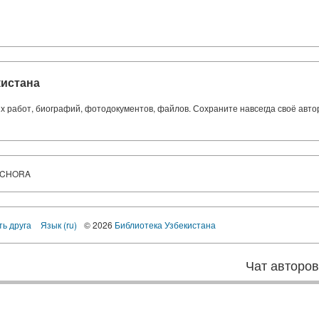
кистана
ких работ, биографий, фотодокументов, файлов. Сохраните навсегда своё авт
ECHORA
ть друга
Язык (ru)
© 2026
Библиотека Узбекистана
Чат авторо