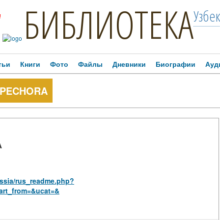
БИБЛИОТЕКА
Узбе
!
тьи
Книги
Фото
Файлы
Дневники
Биографии
Ауд
 PECHORA
A
russia/rus_readme.php?
art_from=&ucat=&