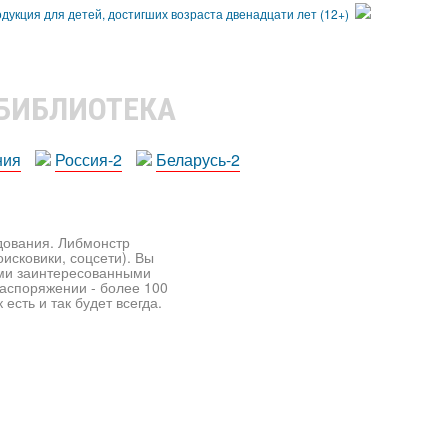
 БИБЛИОТЕКА
ния
Россия-2
Беларусь-2
едования. Либмонстр
исковики, соцсети). Вы
ими заинтересованными
распоряжении - более 100
есть и так будет всегда.