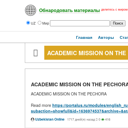
делитесь с миром
Обнародовать материалы
UZ
Мир
Главная
Авторы
Ста
ACADEMIC MISSION ON THE
ACADEMIC MISSION ON THE PECHOR
ACADEMIC MISSION ON THE PECHORA
Read more
https://portalus.ru/modules/english_
subaction=showfull&id=1636974537&archive=&st
Uzbekistan Online
·
1717 дней(я) назад
0
416