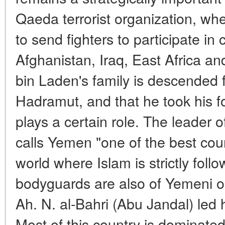
Qaeda terrorist organization, where
to send fighters to participate in
Afghanistan, Iraq, East Africa an
bin Laden's family is descended 
Hadramut, and that he took his fo
plays a certain role. The leader 
calls Yemen "one of the best cou
world where Islam is strictly fol
bodyguards are also of Yemeni or
Ah. N. al-Bahri (Abu Jandal) led h
Most of this country is dominated