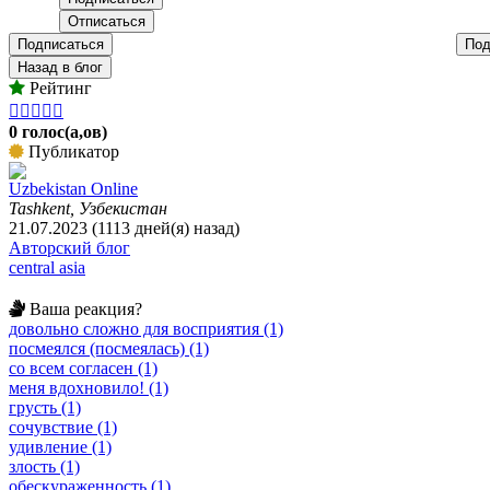
Подписаться
Под
Назад в блог
Рейтинг





0 голос(а,ов)
Публикатор
Uzbekistan Online
Tashkent, Узбекистан
21.07.2023 (1113 дней(я) назад)
Авторский блог
central asia
Ваша реакция?
довольно сложно для восприятия (1)
посмеялся (посмеялась) (1)
со всем согласен (1)
меня вдохновило! (1)
грусть (1)
сочувствие (1)
удивление (1)
злость (1)
обескураженность (1)