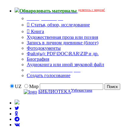
делитесь с миром!
Обнародовать материалы
Тип публикации
Статья, обзор, исследование
Книга
Художественная проза или поэзия
Запись в личном дневнике (блоге)
Фотодокументы
Файл(ы): PDF\DOC\RAR\ZIP и др.
Биография
Аудиокнига или иной звуковой файл
Дополнительные опции:
Создать голосование
UZ
Мир
Узбекистана
БИБЛИОТЕКА