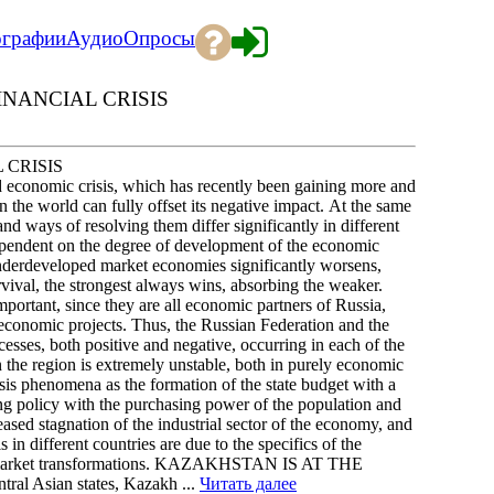
ографии
Аудио
Опросы
INANCIAL CRISIS
 CRISIS
onomic crisis, which has recently been gaining more and
he world can fully offset its negative impact. At the same
 and ways of resolving them differ significantly in different
dependent on the degree of development of the economic
n underdeveloped market economies significantly worsens,
urvival, the strongest always wins, absorbing the weaker.
 important, since they are all economic partners of Russia,
economic projects. Thus, the Russian Federation and the
esses, both positive and negative, occurring in each of the
in the region is extremely unstable, both in purely economic
isis phenomena as the formation of the state budget with a
cing policy with the purchasing power of the population and
creased stagnation of the industrial sector of the economy, and
 in different countries are due to the specifics of the
 of market transformations. KAZAKHSTAN IS AT THE
 Asian states, Kazakh ...
Читать далее