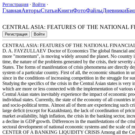
Регистрация
·
Войти
·
Главная
Авторы
Статьи
Книги
Фото
Файлы
Дневники
Би
CENTRAL ASIA: FEATURES OF THE NATIONAL F
Регистрация
Войти
CENTRAL ASIA: FEATURES OF THE NATIONAL FINANCIAL
D. A. FAYZULLAEV Doctor of Economics The global financial and ec
more "momentum", is moving widely around the planet. No country in t
time, the nature of the problems generated by the crisis, their severity
States. The forms of manifestation of crisis phenomena are directly 
system of a particular country. First of all, the economic situation i
since in the conditions of increasing competition in the struggle for s
Studying the specifics of the crisis in the Central Asian states is very
which are more or less connected with the implementation of various 
Central Asian states inevitably experience the impact of economic proc
individual states. Currently, the state of the economy of all countries 
and socio-political terms. Almost all of them are experiencing such cr
large deficit (except for Kazakhstan), the lack of coordination of pri
market availability, high inflation, the crisis in the banking sector, in
a decline in GDP growth. Differences in the manifestations of the crisis
sectoral development of national economic systems and the scale
CENTER OF A BANKING LIQUIDITY CRISIS Among all the Central