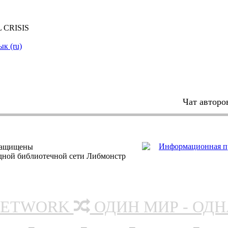
 CRISIS
ык (ru)
Чат авторо
защищены
одной библиотечной сети Либмонстр
NETWORK
ОДИН МИР - ОД