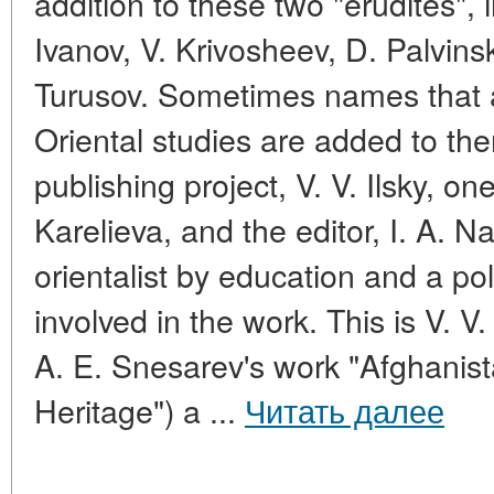
addition to these two "erudites", 
Ivanov, V. Krivosheev, D. Palvins
Turusov. Sometimes names that 
Oriental studies are added to th
publishing project, V. V. Ilsky, on
Karelieva, and the editor, I. A. 
orientalist by education and a poli
involved in the work. This is V. V
A. E. Snesarev's work "Afghanist
Heritage") a ...
Читать далее
____________________