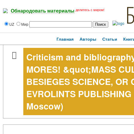
делитесь с миром!
Обнародовать материалы
UZ
Мир
Главная
Авторы
Статьи
Книг
Criticism and bibliograp
MORES! &quot;MASS CU
BESIEGES SCIENCE, OR 
EVROLINTS PUBLISHING 
Moscow)