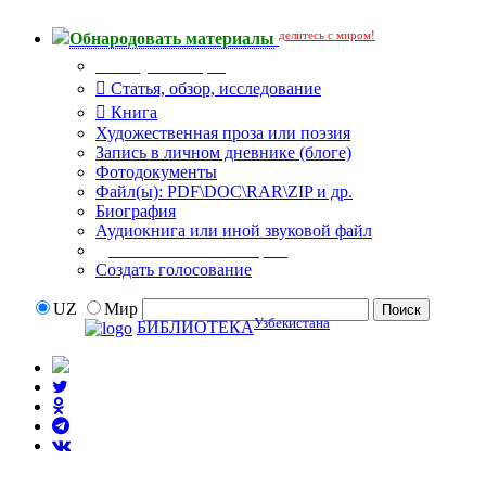
делитесь с миром!
Обнародовать материалы
Тип публикации
Статья, обзор, исследование
Книга
Художественная проза или поэзия
Запись в личном дневнике (блоге)
Фотодокументы
Файл(ы): PDF\DOC\RAR\ZIP и др.
Биография
Аудиокнига или иной звуковой файл
Дополнительные опции:
Создать голосование
UZ
Мир
Узбекистана
БИБЛИОТЕКА