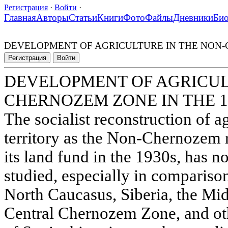
Регистрация
·
Войти
·
Главная
Авторы
Статьи
Книги
Фото
Файлы
Дневники
Би
DEVELOPMENT OF AGRICULTURE IN THE NON-
Регистрация
Войти
DEVELOPMENT OF AGRICUL
CHERNOZEM ZONE IN THE 1
The socialist reconstruction of ag
territory as the Non-Chernozem r
its land fund in the 1930s, has no
studied, especially in compariso
North Caucasus, Siberia, the Mid
Central Chernozem Zone, and othe