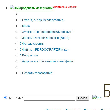
делитесь с миром!
Обнародовать материалы
Тип публикации
Статья, обзор, исследование
Книга
Художественная проза или поэзия
Запись в личном дневнике (блоге)
Фотодокументы
Файл(ы): PDF\DOC\RAR\ZIP и др.
Биография
Аудиокнига или иной звуковой файл
Дополнительные опции:
Создать голосование
UZ
Мир