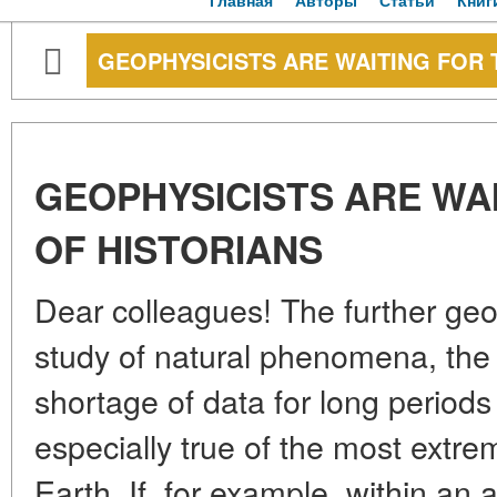
Главная
Авторы
Статьи
Книг
GEOPHYSICISTS ARE WAITING FOR 
GEOPHYSICISTS ARE WAI
OF HISTORIANS
Dear colleagues! The further geop
study of natural phenomena, the
shortage of data for long periods 
especially true of the most extrem
Earth. If, for example, within an 