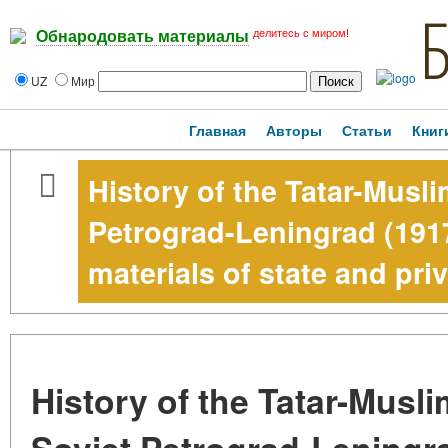
делитесь с миром!
Обнародовать материалы
UZ
Мир
Главная
Авторы
Статьи
Книг
History of the Tatar-Musl
Petrograd-Leningrad (191
materials of state and pri
History of the Tatar-Musl