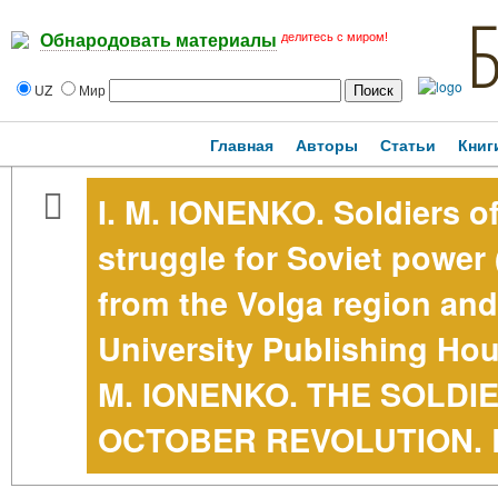
делитесь с миром!
Обнародовать материалы
UZ
Мир
Главная
Авторы
Статьи
Книг
I. M. IONENKO. Soldiers of
struggle for Soviet power
from the Volga region and
University Publishing House
M. IONENKO. THE SOLDI
OCTOBER REVOLUTION.