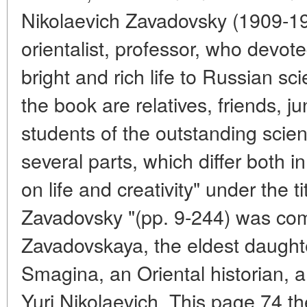
Nikolaevich Zavadovsky (1909-19
orientalist, professor, who devote
bright and rich life to Russian s
the book are relatives, friends, j
students of the outstanding scien
several parts, which differ both 
on life and creativity" under the ti
Zavadovsky "(pp. 9-244) was comp
Zavadovskaya, the eldest daughter
Smagina, an Oriental historian, 
Yuri Nikolaevich. This page 74 th