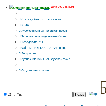
делитесь с миром!
Обнародовать материалы
Тип публикации
Статья, обзор, исследование
Книга
Художественная проза или поэзия
Запись в личном дневнике (блоге)
Фотодокументы
Файл(ы): PDF\DOC\RAR\ZIP и др.
Биография
Аудиокнига или иной звуковой файл
Дополнительные опции:
Создать голосование
UZ
Мир