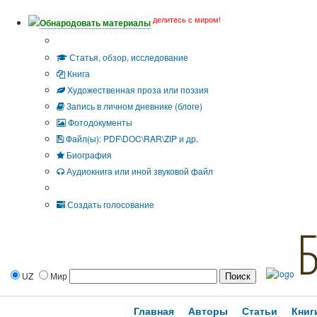
делитесь с миром!
Обнародовать материалы
Тип публикации
Статья, обзор, исследование
Книга
Художественная проза или поэзия
Запись в личном дневнике (блоге)
Фотодокументы
Файл(ы): PDF\DOC\RAR\ZIP и др.
Биография
Аудиокнига или иной звуковой файл
Дополнительные опции:
Создать голосование
UZ
Мир
Главная
Авторы
Статьи
Книг