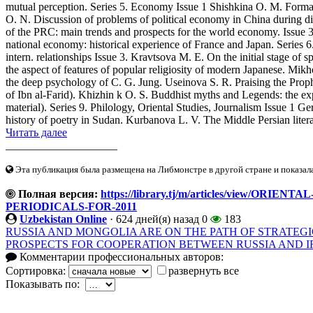
mutual perception. Series 5. Economy Issue 1 Shishkina O. M. Format
O. N. Discussion of problems of political economy in China during di
of the PRC: main trends and prospects for the world economy. Issue 
national economy: historical experience of France and Japan. Series 6
intern. relationships Issue 3. Kravtsova M. E. On the initial stage of
the aspect of features of popular religiosity of modern Japanese. Mikh
the deep psychology of C. G. Jung. Useinova S. R. Praising the Pr
of Ibn al-Farid). Khizhin k O. S. Buddhist myths and Legends: the exp
material). Series 9. Philology, Oriental Studies, Journalism Issue 1 G
history of poetry in Sudan. Kurbanova L. V. The Middle Persian lite
Читать далее
____________________
Эта публикация была размещена на Либмонстре в другой стране и показал
Полная версия:
https://library.tj/m/articles/view/OR
PERIODICALS-FOR-2011
Uzbekistan Online
·
624 дней(я) назад
0
183
RUSSIA AND MONGOLIA ARE ON THE PATH OF STRATEGIC PART
PROSPECTS FOR COOPERATION BETWEEN RUSSIA AND IR
Комментарии профессиональных авторов:
Сортировка:
развернуть все
Показывать по: