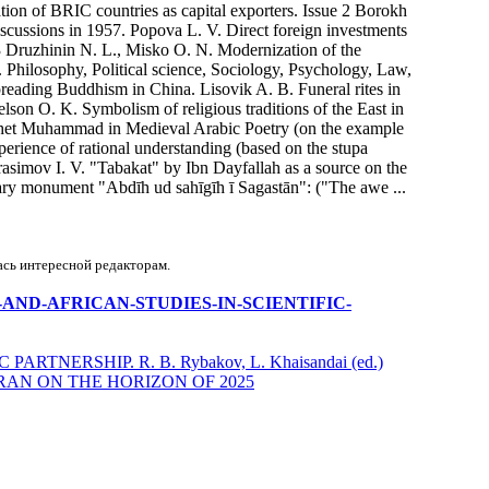
ion of BRIC countries as capital exporters. Issue 2 Borokh
scussions in 1957. Popova L. V. Direct foreign investments
3 Druzhinin N. L., Misko O. N. Modernization of the
. Philosophy, Political science, Sociology, Psychology, Law,
 spreading Buddhism in China. Lisovik A. B. Funeral rites in
elson O. K. Symbolism of religious traditions of the East in
ophet Muhammad in Medieval Arabic Poetry (on the example
erience of rational understanding (based on the stupa
erasimov I. V. "Tabakat" by Ibn Dayfallah as a source on the
rary monument "Abdīh ud sahīgīh ī Sagastān": ("The awe ...
ась интересной редакторам.
IENTAL-AND-AFRICAN-STUDIES-IN-SCIENTIFIC-
NERSHIP. R. B. Rybakov, L. Khaisandai (ed.)
AN ON THE HORIZON OF 2025