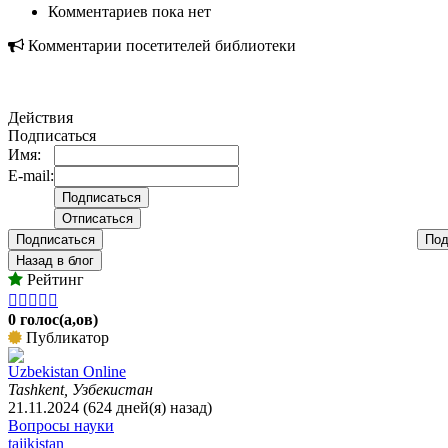
Комментариев пока нет
Комментарии посетителей библиотеки
Действия
Подписаться
Имя:
E-mail:
Подписаться
Под
Назад в блог
Рейтинг





0 голос(а,ов)
Публикатор
Uzbekistan Online
Tashkent, Узбекистан
21.11.2024 (624 дней(я) назад)
Вопросы науки
tajikistan