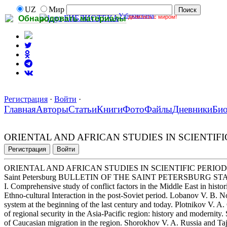
UZ
Мир
Узбекистана
делитесь с миром!
БИБЛИОТЕКА
Обнародовать материалы
Регистрация
·
Войти
·
Главная
Авторы
Статьи
Книги
Фото
Файлы
Дневники
Би
ORIENTAL AND AFRICAN STUDIES IN SCIENTIFI
Регистрация
Войти
ORIENTAL AND AFRICAN STUDIES IN SCIENTIFIC PERIOD
Saint Petersburg BULLETIN OF THE SAINT PETERSBURG STATE 
I. Comprehensive study of conflict factors in the Middle East in hist
Ethno-cultural Interaction in the post-Soviet period. Lobanov V. B
system at the beginning of the last century and today. Plotnikov V. A. 
of regional security in the Asia-Pacific region: history and modernity
of Caucasian migration in the region. Shorokhov V. A. Russia and Taj