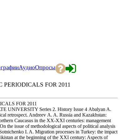
ографии
Аудио
Опросы
C PERIODICALS FOR 2011
ICALS FOR 2011
UNIVERSITY Series 2. History Issue 4 Abalyan A.
orical retrospect. Andreev A. A. Russia and Kazakhstan:
. Northern Caucasus in the XX-XXI centuries: management
On the issue of methodological aspects of political analysis
. Sotnichenko I. A. Migration processes in Turkey: the impact
ikistan at the beginning of the XXI century: Aspects of