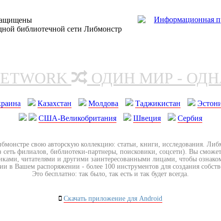
защищены
одной библиотечной сети Либмонстр
NETWORK
ОДИН МИР - ОД
краина
Казахстан
Молдова
Таджикистан
Эстон
США-Великобритания
Швеция
Сербия
ибмонстре свою авторскую коллекцию: статьи, книги, исследования. Ли
з сеть филиалов, библиотеки-партнеры, поисковики, соцсети). Вы сможет
иками, читателями и другими заинтересованными лицами, чтобы ознако
ии в Вашем распоряжении - более 100 инструментов для создания собст
Это бесплатно: так было, так есть и так будет всегда.
Скачать приложение для Android