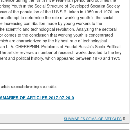
 science during the Ninth Five-Year-Plan period and outlines the
rking Youth in the Social Structure of Developed Socialist Society
sus of the population of the U.S.S.R. taken in 1959 and 1970, as
 an attempt to determine the role of working youth in the social
the increasing contribution made by young workers to the
he scientific and technological revolution. Analyzing the sectoral
or comes to the conclusion that working youth is concentrated
hich are characterized by the highest rate of technological
n L. V. CHEREPNIN. Problems of Feudal Russia's Socio-Political
The article reviews a number of research works devoted to the key
ent and political history, which appeared between 1970 and 1975.
rticle seemed interesting to our editor.
w/SUMMARIES-OF-ARTICLES-2017-07-26-0
SUMMARIES OF MAJOR ARTICLES