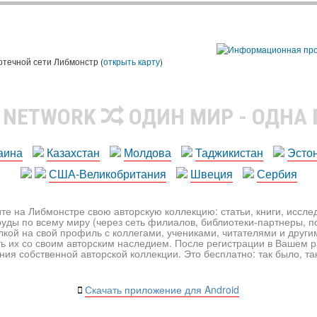
ы
отечной сети Либмонстр (
открыть карту
)
R NETWORK
ОДИН МИР - ОДНА
аина
Казахстан
Молдова
Таджикистан
Эсто
США-Великобритания
Швеция
Сербия
те на Либмонстре свою авторскую коллекцию: статьи, книги, иссл
уды по всему миру (через сеть филиалов, библиотеки-партнеры, по
лкой на свой профиль с коллегами, учениками, читателями и друг
ь их со своим авторским наследием. После регистрации в Вашем 
ия собственной авторской коллекции. Это бесплатно: так было, так 
Скачать приложение для Android