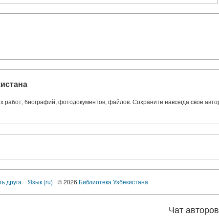
кистана
ких работ, биографий, фотодокументов, файлов. Сохраните навсегда своё авт
ть друга
Язык (ru)
© 2026
Библиотека Узбекистана
Чат авторо