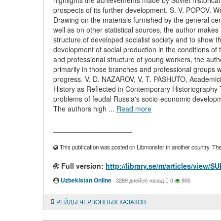
highlights the achievements made by Soviet historical
prospects of its further development. S. V. POPOV. Wo
Drawing on the materials furnished by the general cen
well as on other statistical sources, the author makes
structure of developed socialist society and to show 
development of social production in the conditions of t
and professional structure of young workers, the auth
primarily in those branches and professional groups w
progress. V. D. NAZAROV, V. T. PASHUTO, Academicia
History as Reflected in Contemporary Historiography 
problems of feudal Russia's socio-economic developm
The authors high ...
Read more
____________________
This publication was posted on Libmonster in another country. The a
Full version:
http://library.se/m/articles/vie
Uzbekistan Online
·
3289 дней(я) назад
0
900
РЕЙДЫ ЧЕРВОННЫХ КАЗАКОВ