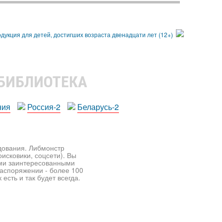
 БИБЛИОТЕКА
ния
Россия-2
Беларусь-2
едования. Либмонстр
исковики, соцсети). Вы
ими заинтересованными
распоряжении - более 100
есть и так будет всегда.