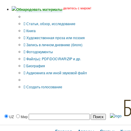
делитесь с миром!
Обнародовать материалы
Тип публикации
Статья, обзор, исследование
Книга
Художественная проза или поэзия
Запись в личном дневнике (блоге)
Фотодокументы
Файл(ы): PDF\DOC\RAR\ZIP и др.
Биография
Аудиокнига или иной звуковой файл
Дополнительные опции:
Создать голосование
UZ
Мир