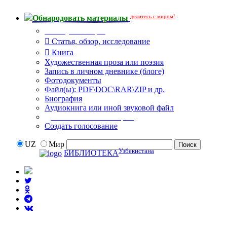
делитесь с миром!
Обнародовать материалы
Тип публикации
Статья, обзор, исследование
Книга
Художественная проза или поэзия
Запись в личном дневнике (блоге)
Фотодокументы
Файл(ы): PDF\DOC\RAR\ZIP и др.
Биография
Аудиокнига или иной звуковой файл
Дополнительные опции:
Создать голосование
UZ
Мир
Узбекистана
БИБЛИОТЕКА