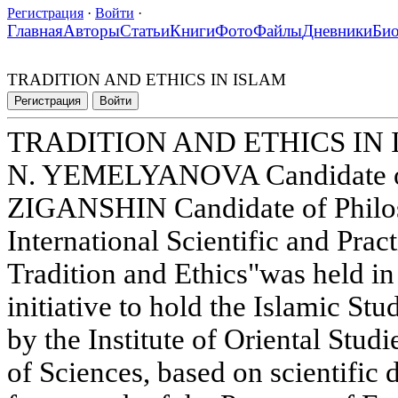
Регистрация
·
Войти
·
Главная
Авторы
Статьи
Книги
Фото
Файлы
Дневники
Би
TRADITION AND ETHICS IN ISLAM
Регистрация
Войти
TRADITION AND ETHICS IN
N. YEMELYANOVA Candidate of 
ZIGANSHIN Candidate of Philos
International Scientific and Prac
Tradition and Ethics"was held i
initiative to hold the Islamic St
by the Institute of Oriental Stu
of Sciences, based on scientific