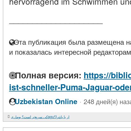
hervorragend im Schwimmen und
____________________
Эта публикация была размещена на
и показалась интересной редакторам
Полная версия:
https://bibl
ist-schneller-Puma-Jaguar-ode
·
Uzbekistan Online
248 дней(я) наз
کی سریع‌تر است؟ پوما، یaguار یا پانترا؟