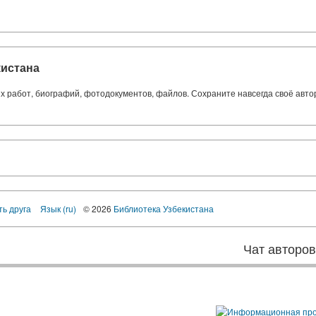
кистана
ких работ, биографий, фотодокументов, файлов. Сохраните навсегда своё авт
ть друга
Язык (ru)
© 2026
Библиотека Узбекистана
Чат авторо
ы