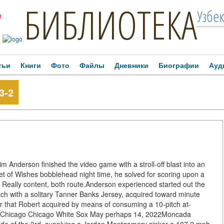
БИБЛИОТЕКА
Узбе
!
тьи
Книги
Фото
Файлы
Дневники
Биографии
Ауд
3-2
m Anderson finished the video game with a stroll-off blast into an
t of Wishes bobblehead night time, he solved for scoring upon a
s Really content, both route.Anderson experienced started out the
ch with a solitary Tanner Banks Jersey, acquired toward minute
r that Robert acquired by means of consuming a 10-pitch at-
hicago Chicago White Sox May perhaps 14, 2022Moncada