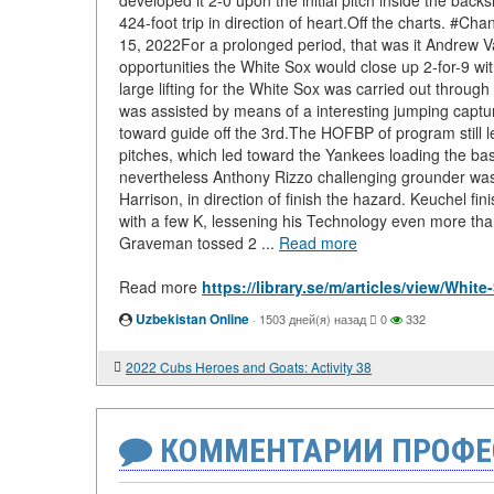
developed it 2-0 upon the initial pitch inside the ba
424-foot trip in direction of heart.Off the charts
15, 2022For a prolonged period, that was it Andrew Va
opportunities the White Sox would close up 2-for-9 wit
large lifting for the White Sox was carried out throu
was assisted by means of a interesting jumping captur
toward guide off the 3rd.The HOFBP of program still lef
pitches, which led toward the Yankees loading the bas
nevertheless Anthony Rizzo challenging grounder was pu
Harrison, in direction of finish the hazard. Keuchel fi
with a few K, lessening his Technology even more than
Graveman tossed 2 ...
Read more
Read more
https://library.se/m/articles/view/White
Uzbekistan Online
·
1503 дней(я) назад
0
332
2022 Cubs Heroes and Goats: Activity 38
КОММЕНТАРИИ ПРОФЕ