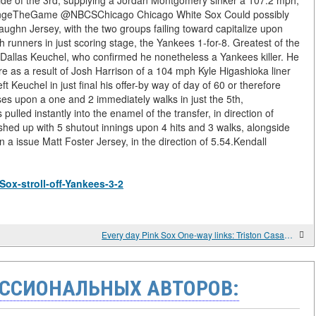
ckside of the 3rd, supplying a Jordan Montgomery sinker a 107.2 mph,
. #ChangeTheGame @NBCSChicago Chicago White Sox Could possibly
ughn Jersey, with the two groups failing toward capitalize upon
h runners in just scoring stage, the Yankees 1-for-8. Greatest of the
gh Dallas Keuchel, who confirmed he nonetheless a Yankees killer. He
e as a result of Josh Harrison of a 104 mph Kyle Higashioka liner
t Keuchel in just final his offer-by way of day of 60 or therefore
es upon a one and 2 immediately walks in just the 5th,
lled instantly into the enamel of the transfer, in direction of
nished up with 5 shutout innings upon 4 hits and 3 walks, alongside
 a issue Matt Foster Jersey, in the direction of 5.54.Kendall
-Sox-stroll-off-Yankees-3-2
Every day Pink Sox One-way links: Triston Casas, Garrett Whitlock, Alex Binelas
ССИОНАЛЬНЫХ АВТОРОВ: