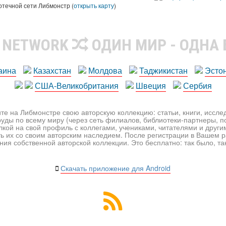
отечной сети Либмонстр (
открыть карту
)
R NETWORK
ОДИН МИР - ОДНА
аина
Казахстан
Молдова
Таджикистан
Эсто
США-Великобритания
Швеция
Сербия
те на Либмонстре свою авторскую коллекцию: статьи, книги, иссл
уды по всему миру (через сеть филиалов, библиотеки-партнеры, по
лкой на свой профиль с коллегами, учениками, читателями и друг
ь их со своим авторским наследием. После регистрации в Вашем 
ия собственной авторской коллекции. Это бесплатно: так было, так 
Скачать приложение для Android