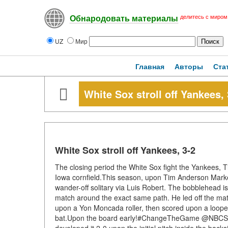
делитесь с миром
Обнародовать материалы
UZ
Мир
Главная
Авторы
Ста
White Sox stroll off Yankees, 
White Sox stroll off Yankees, 3-2
The closing period the White Sox fight the Yankees, Ti
Iowa cornfield.This season, upon Tim Anderson Marke
wander-off solitary via Luis Robert. The bobblehead i
match around the exact same path. He led off the mat
upon a Yon Moncada roller, then scored upon a loope
bat.Upon the board early!#ChangeTheGame @NBCSC