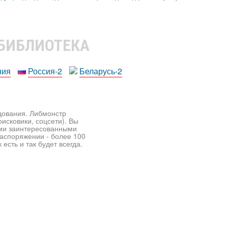
 БИБЛИОТЕКА
ния
Россия-2
Беларусь-2
едования. Либмонстр
исковики, соцсети). Вы
ими заинтересованными
распоряжении - более 100
есть и так будет всегда.