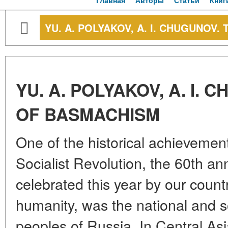
Главная
Авторы
Статьи
Книг
YU. A. POLYAKOV, A. I. CHUGUNOV
YU. A. POLYAKOV, A. I. 
OF BASMACHISM
One of the historical achievemen
Socialist Revolution, the 60th an
celebrated this year by our count
humanity, was the national and so
peoples of Russia. In Central As