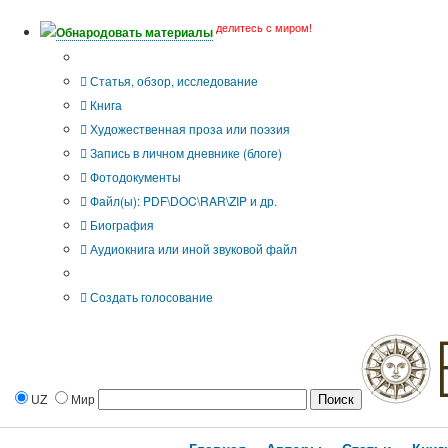
делитесь с миром!
Обнародовать материалы
Тип публикации
Статья, обзор, исследование
Книга
Художественная проза или поэзия
Запись в личном дневнике (блоге)
Фотодокументы
Файл(ы): PDF\DOC\RAR\ZIP и др.
Биография
Аудиокнига или иной звуковой файл
Дополнительные опции:
Создать голосование
UZ
Мир