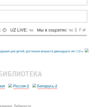
в:
UZ LIVE:
Мы в соцсетях:
 БИБЛИОТЕКА
ния
Россия-2
Беларусь-2
едования. Либмонстр