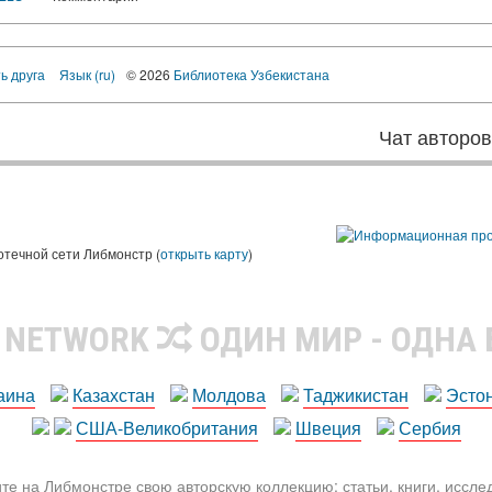
ь друга
Язык (ru)
© 2026
Библиотека Узбекистана
Чат авторо
ы
отечной сети Либмонстр (
открыть карту
)
R NETWORK
ОДИН МИР - ОДНА
аина
Казахстан
Молдова
Таджикистан
Эсто
США-Великобритания
Швеция
Сербия
те на Либмонстре свою авторскую коллекцию: статьи, книги, иссл