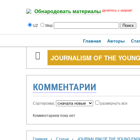
делитесь с миром!
Обнародовать материалы
UZ
Мир
Главная
Авторы
Ста
JOURNALISM OF THE YOUN
КОММЕНТАРИИ
Сортировка:
развернуть все
Комментариев пока нет
›
›
Главная
Статьи
JOURNALISM OF THE YOUNG ENG