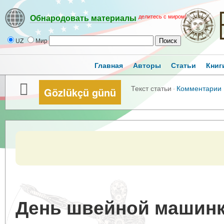
делитесь с миром!
Обнародовать материалы
UZ
Мир
Главная
Авторы
Статьи
Книг
Текст статьи
·
Комментарии
Gözlükçü günü
День швейной машин