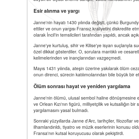
Esir alınma ve yargı
Janne'nin hayatı 1430 yılında değişti, çünkü Burgundyalı
ettiler ve onun yargısı Fransız kraliyetini diskredite et
olarak İncil'in temsilcileri tarafından yapıldı, ancak açıkç
Janne'ye kurtuluş, sihir ve Kilise'ye isyan suçlarıyla su
özel dikkat gösterdiler. O, sorulara mantıklı ve cesaretl
kelimelerinden ve inançlarından vazgeçmedi.
Mayıs 1431 yılında, ateşin üzerine yakılarak ölüm cez
onun direnci, sürecin katılımcılarından bile büyük bir etk
Ölüm sonrası hayat ve yeniden yargılama
Janne'nin ölümü, ulusal sembol haline dönüşmesine en
ve Orlean Kızı'nın figürü, milliyetçilik ve kutsallığın 
yargılamasını yasal bulmadı.
Sonraki yüzyıllarda Janne d'Arc, tarihçiler, filozoflar ve
ilhamlandırıldı, tiyatro ve müzik eserlerinin konusu oldu
Fransa'nın kutsal koruyucusu olarak pekiştirdi.