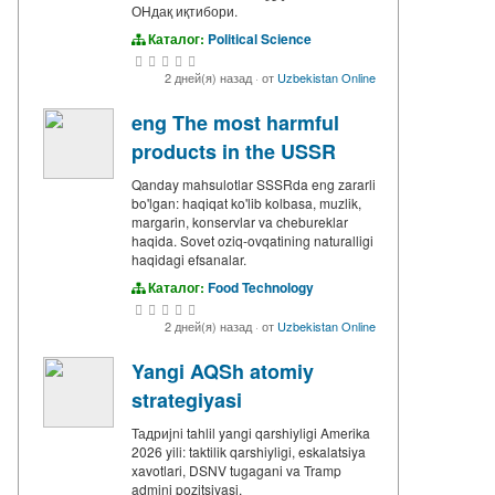
ОНдақ иқтибори.
Каталог:
Political Science
2 дней(я) назад
·
от
Uzbekistan Online
eng The most harmful
products in the USSR
Qanday mahsulotlar SSSRda eng zararli
bo'lgan: haqiqat ko'lib kolbasa, muzlik,
margarin, konservlar va chebureklar
haqida. Sovet oziq-ovqatining naturalligi
haqidagi efsanalar.
Каталог:
Food Technology
2 дней(я) назад
·
от
Uzbekistan Online
Yangi AQSh atomiy
strategiyasi
Тадриjni tahlil yangi qarshiyligi Amerika
2026 yili: taktilik qarshiyligi, eskalatsiya
xavotlari, DSNV tugagani va Tramp
admini pozitsiyasi.