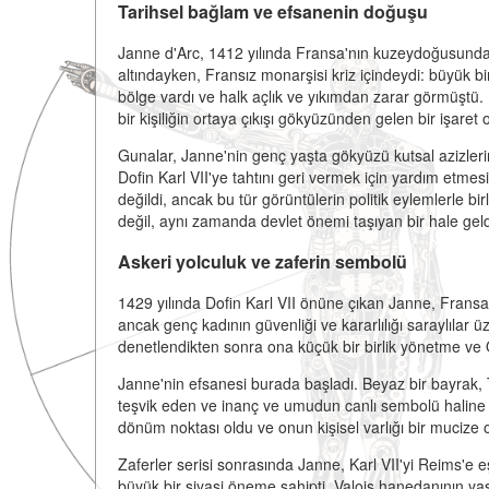
Tarihsel bağlam ve efsanenin doğuşu
Janne d'Arc, 1412 yılında Fransa'nın kuzeydoğusunda
altındayken, Fransız monarşisi kriz içindeydi: büyük bir
bölge vardı ve halk açlık ve yıkımdan zarar görmüşt
bir kişiliğin ortaya çıkışı gökyüzünden gelen bir işaret o
Gunalar, Janne'nin genç yaşta gökyüzü kutsal azizlerin
Dofin Karl VII'ye tahtını geri vermek için yardım etmesin
değildi, ancak bu tür görüntülerin politik eylemlerle b
değil, aynı zamanda devlet önemi taşıyan bir hale geld
Askeri yolculuk ve zaferin sembolü
1429 yılında Dofin Karl VII önüne çıkan Janne, Fransa'
ancak genç kadının güvenliği ve kararlılığı saraylılar üz
denetlendikten sonra ona küçük bir birlik yönetme ve 
Janne'nin efsanesi burada başladı. Beyaz bir bayrak, T
teşvik eden ve inanç ve umudun canlı sembolü haline ge
dönüm noktası oldu ve onun kişisel varlığı bir mucize o
Zaferler serisi sonrasında Janne, Karl VII'yi Reims'e e
büyük bir siyasi öneme sahipti, Valois hanedanının yasal