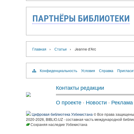
ПАРТНЁРЫ БИБЛИОТЕКИ
›
›
Главная
Статьи
Jeanne d'Arc
Конфиденциальность
Условия
Справка
Пригласи
Контакты редакции
О проекте
·
Новости
·
Реклама
Цифровая библиотека Узбекистана
© Все права защищен
2020-2026, BIBLIO.UZ - составная часть международной библи
Сохраняя наследие Узбекистана