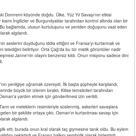
ki Domremi köyünde doğdu. Ülke, Yüz Yıl Savaşı'nın etkisi
 kısmı İngilizler ve Burgundyalılar tarafından kontrol altında olan bir
ü. Bu bağlamda, ulusun kurtuluşunu ve yeniden doğuşunu vaat eden
larak algılandı.
in seslerini duyduğunu iddia ettiğini ve Fransa'yı kurtarmak ve
i istediğini belirtiyor. Orta Çağ'da bu tür mistik görüntüler nadir
irleşmesi Janne'nin olayını benzersiz kıldı. Onun misyonu sadece dini
i.
nın yenilgiye uğramak üzereydi. İlk başta şüpheyle karşılandı,
erinde büyük bir izlenim bıraktı. Kilise temsilcileri tarafından
Osman'a yardım etmek için gönderilmesi izin verildi.
anrı ve meleklerin resimleriyle süslenmiş, askerleri savaşlara
len bir şekilde ortaya çıktı. Osman'ın kurtarılması savaşı için
larak algılandı.
şlik etti, burada onun kral olarak taç giymesine tanık oldu. Bu eylem
lığını pekiştirdi ve Fransız halkını sembolik olarak birleştirdi.