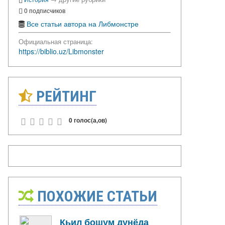
0 подписчиков
Все статьи автора на Либмонстре
Официальная страница:
https://biblio.uz/Libmonster
РЕЙТИНГ
0 голос(а,ов)
ПОХОЖИЕ СТАТЬИ
Кьил бошум дунёда