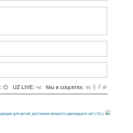
в:
UZ LIVE:
Мы в соцсетях: