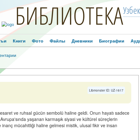
БИБЛИОТЕКА
Узбе
тьи
Книги
Фото
Файлы
Дневники
Биографии
Ауд
ентарии
Libmonster ID: UZ-1617
cesaret ve ruhsal gücün sembolü haline geldi. Onun hayatı sadece
 Avrupa'sında yaşanan karmaşık siyasi ve kültürel süreçlerin
 inanç mücahitliği haline gelmesi mistik, ulusal fikir ve insan