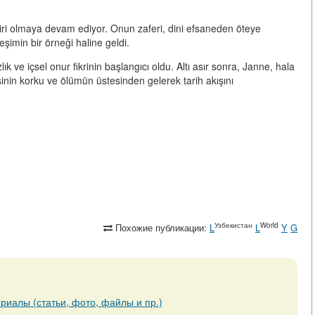
biri olmaya devam ediyor. Onun zaferi, dini efsaneden öteye
leşimin bir örneği haline geldi.
ık ve içsel onur fikrinin başlangıcı oldu. Altı asır sonra, Janne, hala
şinin korku ve ölümün üstesinden gelerek tarih akışını
Узбекистан
World
Похожие публикации:
L
L
Y
G
риалы (статьи, фото, файлы и пр.)