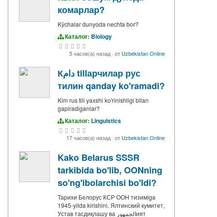
комарлар?
Kӯchalar dunyoda nechta bor?
Каталог:
Biology
5 часов(а) назад
·
от
Uzbekistan Online
Кدام tillарчилар рус
тилин qanday ko'ramadi?
Kim rus tili yaxshi ko'rinishligi bilan
gapiradiganlar?
Каталог:
Linguistics
17 часов(а) назад
·
от
Uzbekistan Online
Kako Belarus SSSR
tarkibida bo'lib, OONning
so'ng'ibolarchisi bo'ldi?
Тарихи Белорус КСР ООН тизимiga
1945-yilda kirishini. Ялтинский кумитет,
Устав тасдиқлашу ва الجمهورият