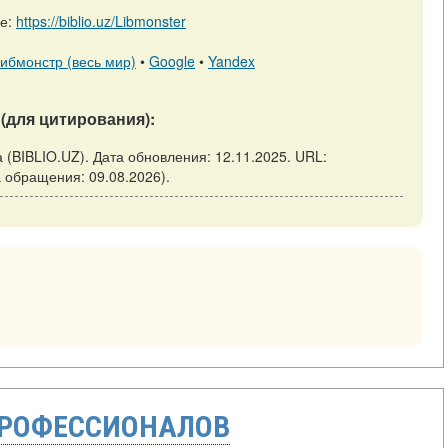
ре:
https://biblio.uz/Libmonster
ибмонстр (весь мир)
•
Google
•
Yandex
(для цитирования):
а (BIBLIO.UZ). Дата обновления: 12.11.2025. URL:
ата обращения: 09.08.2026).
ПРОФЕССИОНАЛОВ