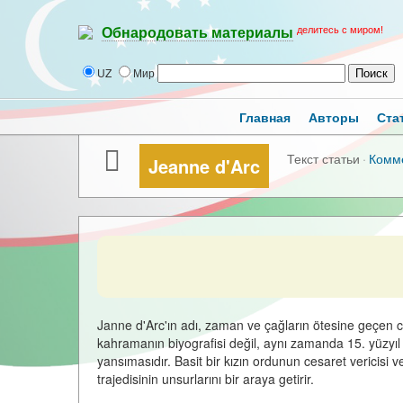
делитесь с миром!
Обнародовать материалы
UZ
Мир
Главная
Авторы
Ста
Текст статьи
·
Комм
Jeanne d'Arc
Janne d'Arc'ın adı, zaman ve çağların ötesine geçen 
kahramanın biyografisi değil, aynı zamanda 15. yüzyıl
yansımasıdır. Basit bir kızın ordunun cesaret vericisi ve
trajedisinin unsurlarını bir araya getirir.