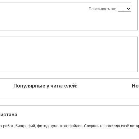
Показывать по:
Популярные у читателей:
Но
кистана
ких работ, биографий, фотодокументов, файлов. Сохраните навсегда своё авт