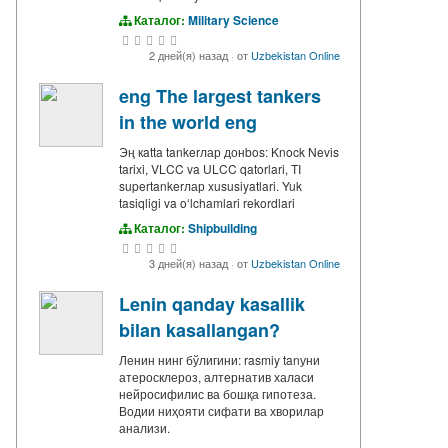
Каталог:
Military Science
2 дней(я) назад
·
от
Uzbekistan Online
eng The largest tankers
in the world eng
Эң кatta tankerлар донbos: Knock Nevis
tarixi, VLCC va ULCC qatorlari, TI
supertankerлар xususiyatlari. Yuk
tasiqligi va oʻlchamlari rekordlari
Каталог:
Shipbuilding
3 дней(я) назад
·
от
Uzbekistan Online
Lenin qanday kasallik
bilan kasallangan?
Ленин нинг бўлигини: rasmiy tanуни
атеросклероз, алтернатив халаси
нейросифилис ва бошқа гипотеза.
Водии ниҳояти сифати ва хворилар
анализи.