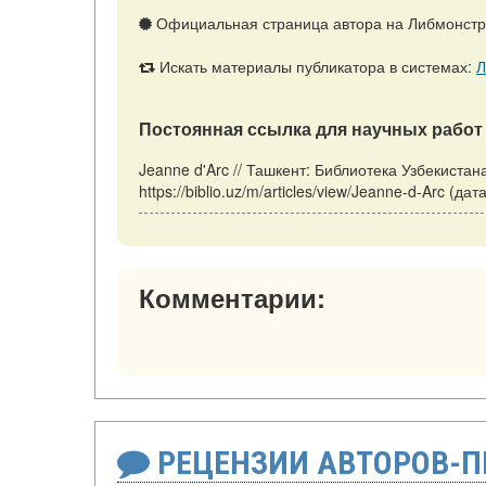
Официальная страница автора на Либмонст
Искать материалы публикатора в системах:
Л
Постоянная ссылка для научных работ 
Jeanne d'Arc // Ташкент: Библиотека Узбекистан
https://biblio.uz/m/articles/view/Jeanne-d-Arc (д
Комментарии:
РЕЦЕНЗИИ АВТОРОВ-