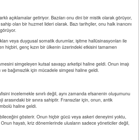
klı açıklamalar getiriyor. Bazıları onu dini bir mistik olarak görüyor,
 sahip olan bir huzmet lideri olarak. Bazı tarihçiler, onu halk inancını
 görüyor.
lukları veya duygusal somatik durumlar, işitme hallüsinasyonları ile
den hiçbiri, genç kızın bir ülkenin üzerindeki etkisini tamamen
mesini simgeleyen kutsal savaşçı arketipi haline geldi. Onun imajı
 ve bağımsızlık için mücadele simgesi haline geldi.
afisini incelemekle sınırlı değil, aynı zamanda efsanenin oluşumunu
ji arasındaki bir sınıra sahiptir. Fransızlar için, onun, antik
embolü haline geldi.
bileceğini gösterir. Onun hiçbir gücü veya askeri deneyimi yoktu,
 Onun hayatı, kriz dönemlerinde ulusların sadece yöneticiler değil,