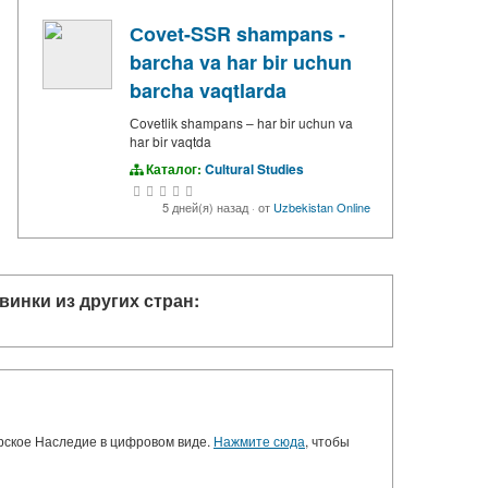
Сovet-SSR shampans -
barcha va har bir uchun
barcha vaqtlarda
Сovetlik shampans – har bir uchun va
har bir vaqtda
Каталог:
Cultural Studies
5 дней(я) назад
·
от
Uzbekistan Online
винки из других стран:
орское Наследие в цифровом виде.
Нажмите сюда
, чтобы