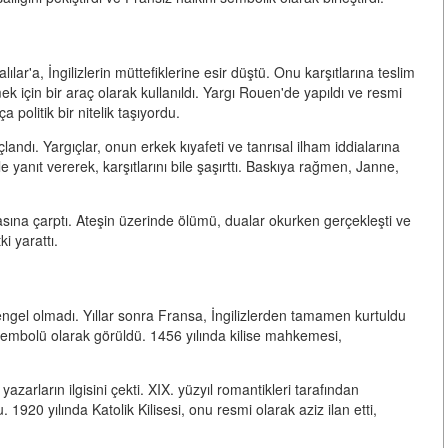
lar'a, İngilizlerin müttefiklerine esir düştü. Onu karşıtlarına teslim
mek için bir araç olarak kullanıldı. Yargı Rouen'de yapıldı ve resmi
a politik bir nitelik taşıyordu.
çlandı. Yargıçlar, onun erkek kıyafeti ve tanrısal ilham iddialarına
e yanıt vererek, karşıtlarını bile şaşırttı. Baskıya rağmen, Janne,
asına çarptı. Ateşin üzerinde ölümü, dualar okurken gerçekleşti ve
i yarattı.
gel olmadı. Yıllar sonra Fransa, İngilizlerden tamamen kurtuldu
bir sembolü olarak görüldü. 1456 yılında kilise mahkemesi,
 yazarların ilgisini çekti. XIX. yüzyıl romantikleri tarafından
. 1920 yılında Katolik Kilisesi, onu resmi olarak aziz ilan etti,