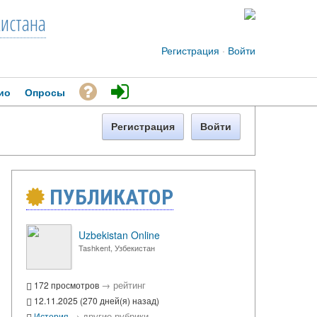
кистана
Регистрация
·
Войти
ио
Опросы
Регистрация
Войти
ПУБЛИКАТОР
Uzbekistan Online
Tashkent, Узбекистан
→
рейтинг
172 просмотров
12.11.2025 (270 дней(я) назад)
→
другие рубрики
История