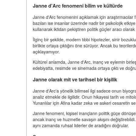
Janne d'Arc fenomeni bilim ve kültürde
Janne d'Arc fenomenini açıklamak için araştırmacılar far
bazıları ise insanlar üzerinde nadir bir psikolojik etkiye
kullanarak iktidarı pekiştiren politik güçler aracı olarak
İlginç bir şekilde, modern tıbbi hipotezler, sinir bozuk
birlikte ortaya çıktığını öne sürüyor. Ancak bu teoriler
açıklayamıyor.
Kültürel anlamda, Janne d'Arc, inanç ve eylemin birleş
edebiyatta, resimde ve sinemada ortaya çıktı ve doğru
Janne olarak mit ve tarihsel bir kişilik
Janne d'Arc'a yönelik bilimsel ilgi sadece onun biyogr
analiz etmekle de ilgilidir. Onun hikayesi tarih ve mitolo
Yunanlılar için Afina kadar zeka ve askeri cesaretin s
Janne fenomeni, kişisel inançların politik güçe dönüşe
ancak inanç ve huzmetle savaşın akışını değiştirebildi.
aynı zamanda ruhsal liderler de aradığını doğrular.