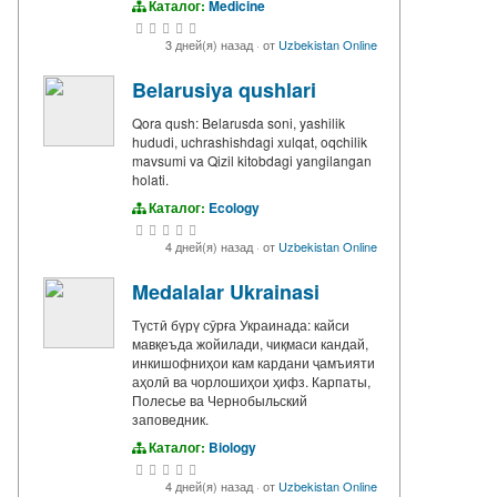
Каталог:
Medicine
3 дней(я) назад
·
от
Uzbekistan Online
Belarusiya qushlari
Qora qush: Belarusda soni, yashilik
hududi, uchrashishdagi xulqat, oqchilik
mavsumi va Qizil kitobdagi yangilangan
holati.
Каталог:
Ecology
4 дней(я) назад
·
от
Uzbekistan Online
Medalalar Ukrainasi
Түстӣ бүрү сӯрға Украинада: кайси
мавқеъда жойилади, чиқмаси кандай,
инкишофниҳои кам кардани ҷамъияти
аҳолӣ ва чорлошиҳои ҳифз. Карпаты,
Полесье ва Чернобыльский
заповедник.
Каталог:
Biology
4 дней(я) назад
·
от
Uzbekistan Online