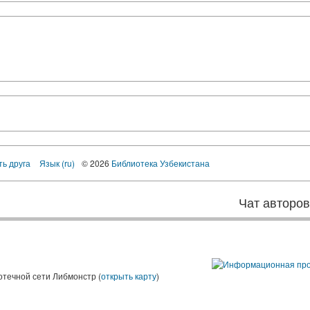
ть друга
Язык (ru)
© 2026
Библиотека Узбекистана
Чат авторо
ы
отечной сети Либмонстр (
открыть карту
)