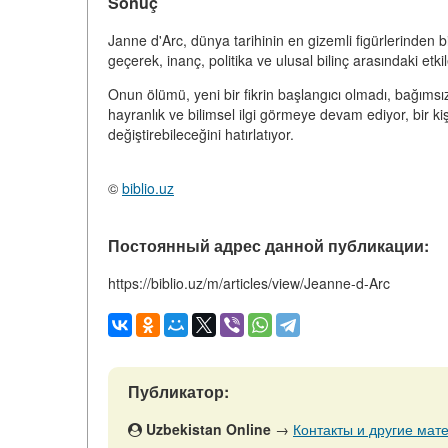
Sonuç
Janne d'Arc, dünya tarihinin en gizemli figürlerinden 
geçerek, inanç, politika ve ulusal bilinç arasındaki etki
Onun ölümü, yeni bir fikrin başlangıcı olmadı, bağımsızl
hayranlık ve bilimsel ilgi görmeye devam ediyor, bir ki
değiştirebileceğini hatırlatıyor.
©
biblio.uz
Постоянный адрес данной публикации:
https://biblio.uz/m/articles/view/Jeanne-d-Arc
Публикатор:
Uzbekistan Online
→
Контакты и другие мате