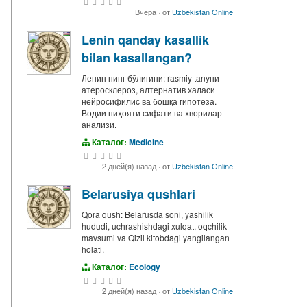
Вчера
·
от
Uzbekistan Online
Lenin qanday kasallik
bilan kasallangan?
Ленин нинг бўлигини: rasmiy tanуни
атеросклероз, алтернатив халаси
нейросифилис ва бошқа гипотеза.
Водии ниҳояти сифати ва хворилар
анализи.
Каталог:
Medicine
2 дней(я) назад
·
от
Uzbekistan Online
Belarusiya qushlari
Qora qush: Belarusda soni, yashilik
hududi, uchrashishdagi xulqat, oqchilik
mavsumi va Qizil kitobdagi yangilangan
holati.
Каталог:
Ecology
2 дней(я) назад
·
от
Uzbekistan Online