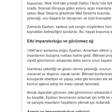
Карьerası, New York'taki prestijli Dalton Okulu'nda fi
orada, finansal dünyaya giden yolunu açan insanlarla ta
çeken Bear Stearns şirketinde Wall Street'te bulundu. 
yeteneği, onu başarılı bir danışman ve özel finansalist 
Zamanla Epshen, sadece çok zengin müşterilere hizmet 
kaynakları belirsizliğini sürdürdü. Bu, hayatı boyunca 
Etki imparatorluğu ve görünmez ağ
1990'ların sonlarına doğru Epshen, Amerikan elitinin çev
insanlarının buluşma noktası haline geldi. Bilimsel proje
niyetli görünümün arkasında daha sonra onun hayatında
İnanılmaz çekiciliği ve güven verme yeteneği, onunun
mecenat ve düşünür olarak tanıttı. Bilimsel konferanslarda
konuşarak ebediyet ve yapay zeka gibi konuları ele al
kontrol aşkına sahip bir insan olarak tanımladı.
Ancak dışarıdan görünen zeki görünümün arkasında baş
bu karşıtlık, Epshen fenomenini anlamak için kritik bir
ve parayla insanların hayatlarını yıkmak için kullanıldı.
Arrest ve imparatorluğun çöküşü