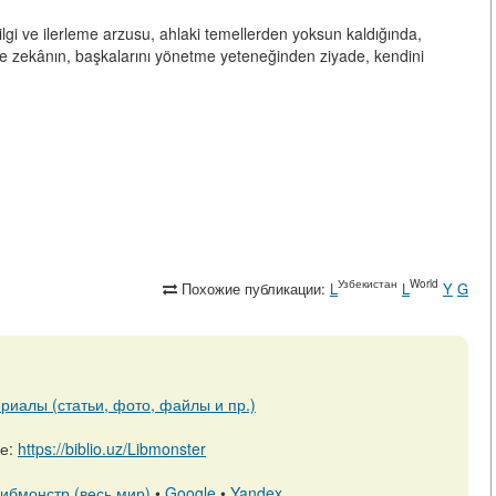
lgi ve ilerleme arzusu, ahlaki temellerden yoksun kaldığında,
 ve zekânın, başkalarını yönetme yeteneğinden ziyade, kendini
Узбекистан
World
Похожие публикации:
L
L
Y
G
риалы (статьи, фото, файлы и пр.)
ре:
https://biblio.uz/Libmonster
ибмонстр (весь мир)
•
Google
•
Yandex