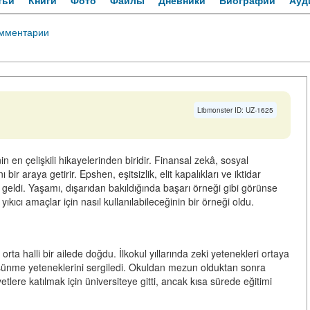
тьи
Книги
Фото
Файлы
Дневники
Биографии
Ауд
мментарии
Libmonster ID: UZ-1625
en çelişkili hikayelerinden biridir. Finansal zekâ, sosyal
bir araya getirir. Epshen, eşitsizlik, elit kapalıkları ve iktidar
ine geldi. Yaşamı, dışarıdan bakıldığında başarı örneği gibi görünse
ıkıcı amaçlar için nasıl kullanılabileceğinin bir örneği oldu.
halli bir ailede doğdu. İlkokul yıllarında zeki yetenekleri ortaya
şünme yeteneklerini sergiledi. Okuldan mezun olduktan sonra
etlere katılmak için üniversiteye gitti, ancak kısa sürede eğitimi