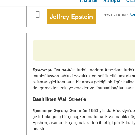
Главная
Авторы
Ста
Текст статьи
·
Ко
Jeffrey Epstein
Джеффри Эпштейн'ın tarihi, modern Amerikan tarihinin 
manipülasyon, ahlaki bozukluk ve politik etki unsurlarını 
istismarı gibi konuların bir araya geldiği bir figür hal
de, gerçekten zeki yetenekler ve finansal bağlantıların y
Basitlikten Wall Street'e
Джеффри Эдвард Эпштейн 1953 yılında Brooklyn'de orta 
çıktı: hala genç bir çocuğken matematik ve mantık dü
Epshen, akademik çalışmalara tercih ettiği pratik faaliy
bıraktı.