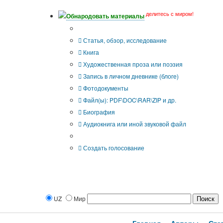
делитесь с миром!
Обнародовать материалы
Тип публикации
Статья, обзор, исследование
Книга
Художественная проза или поэзия
Запись в личном дневнике (блоге)
Фотодокументы
Файл(ы): PDF\DOC\RAR\ZIP и др.
Биография
Аудиокнига или иной звуковой файл
Дополнительные опции:
Создать голосование
UZ
Мир