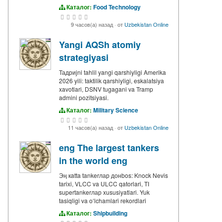
Каталог:
Food Technology
9 часов(а) назад
·
от
Uzbekistan Online
Yangi AQSh atomiy
strategiyasi
Тадриjni tahlil yangi qarshiyligi Amerika
2026 yili: taktilik qarshiyligi, eskalatsiya
xavotlari, DSNV tugagani va Tramp
admini pozitsiyasi.
Каталог:
Military Science
11 часов(а) назад
·
от
Uzbekistan Online
eng The largest tankers
in the world eng
Эң кatta tankerлар донbos: Knock Nevis
tarixi, VLCC va ULCC qatorlari, TI
supertankerлар xususiyatlari. Yuk
tasiqligi va oʻlchamlari rekordlari
Каталог:
Shipbuilding