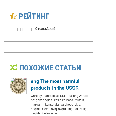
РЕЙТИНГ
0 голос(а,ов)
ПОХОЖИЕ СТАТЬИ
eng The most harmful
products in the USSR
Qanday mahsulotlar SSSRda eng zararli
bo'lgan: haqiqat ko'lib kolbasa, muzlik,
margarin, konservlar va chebureklar
haqida. Sovet oziq-ovqatining naturalligi
haqidagi efsanalar.