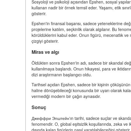
Sosyoloji ve psikoloji açısından Epshen, sosyal yapıları 
kullanan nadir bir örnek temsil eder. Yaşamı, etik sınır
gösterir.
Epshen'in finansal başarısı, sadece yeteneklerine deği
projelerine katılım, seçkinlik olarak algılanır. Bu fenom
körüldüklerini kabul eder. Onun figürü, mecenatlık ve
çizgiyi gösterir.
Miras ve algı
Öldükten sonra Epshen'in adı, sadece bir skandal değ
kullanılmaya başlandı. Onun hikayesi, para ve iktidarın
dizi araştırmanın başlangıcı oldu.
Tarihsel açıdan Epshen, sadece bir kişinin çöküşünün b
haline dönüşebileceği konusunda bir uyarı olarak kalac
vermediği modern bir çağın aynasıdır.
Sonuç
Джеффри Эпштейн'ın tarihi, sadece suçlar ve skandallar
fenomendir. O, global eşitsizlik koşullarında, zeka ve i
dışında kalan figürlerin nasıl yaratılabileceğini gösterir.