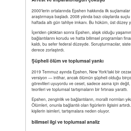
2000'lerin ortalarında Epshen hakkında ilk suçlamalar 
araştırmaya başladı. 2008 yılında bazı olaylarda suçlu 
haftada altı gün tahliye imkanı. Bu hüküm, üst düzey
İçeriden çıktıktan sonra Epshen, alışık olduğu yaşamına
bağlantılarını korudu ve hatta bilimsel programları fi
kaldı, bu sefer federal düzeyde. Soruşturmacılar, sist
derece zorlaştırdı.
Şüpheli ölüm ve toplumsal yankı
2019 Temmuz ayında Epshen, New York'taki bir cezaev
versiyon — intihar, ancak ölümün şüpheli olduğu birç
görevlileri uyuyordu ve ceset, sadece asma için değil
teorileri ve toplumsal tartışmaların bir fırtınası yarattı.
Epshen, zenginlik ve bağlantıların, moralli normları y
Ölümleri, onunla bağlantılı olan figürlerin ilgisini artı
kişilerin isimleri, tartışmalara neden oluyor.
bilimsel ilgi ve toplumsal analiz