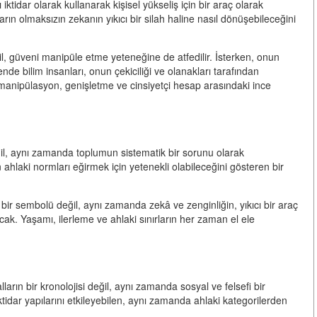
iktidar olarak kullanarak kişisel yükseliş için bir araç olarak
ların olmaksızın zekanın yıkıcı bir silah haline nasıl dönüşebileceğini
l, güveni manipüle etme yeteneğine de atfedilir. İsterken, onun
ende bilim insanları, onun çekiciliği ve olanakları tarafından
 manipülasyon, genişletme ve cinsiyetçi hesap arasındaki ince
il, aynı zamanda toplumun sistematik bir sorunu olarak
 ahlaki normları eğirmek için yetenekli olabileceğini gösteren bir
ir sembolü değil, aynı zamanda zekâ ve zenginliğin, yıkıcı bir araç
ak. Yaşamı, ilerleme ve ahlaki sınırların her zaman el ele
ın bir kronolojisi değil, aynı zamanda sosyal ve felsefi bir
ktidar yapılarını etkileyebilen, aynı zamanda ahlaki kategorilerden