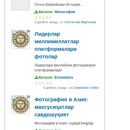
Почти Библейская История...
Каталог:
Философия
3 дней(я) назад
·
от
Святослав Мартынов
Лидерлар
миллимиллатлар
платформалари
фотолар
Лидерлари миллийлик фоторамзalar
платформалари
Каталог:
Economics
3 дней(я) назад
·
от
Uzbekistan Online
Фотография в Азия:
махсусиҳатлар
савдошуҳият
Фотография в Азия: содiqat belgiligi