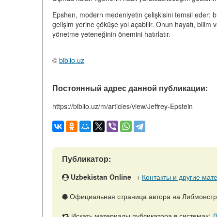
Epshen, modern medeniyetin çelişkisini temsil eder: bi
gelişim yerine çöküşe yol açabilir. Onun hayatı, bilim
yönetme yeteneğinin önemini hatırlatır.
©
biblio.uz
Постоянный адрес данной публикации:
https://biblio.uz/m/articles/view/Jeffrey-Epstein
Публикатор:
Uzbekistan Online
→
Контакты и другие мате
Официальная страница автора на Либмонст
Искать материалы публикатора в системах:
Л