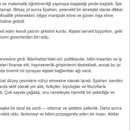
zik ve matematik öğretmenliği yapmaya başladığı yerde başladı. İşte
nıştı. Birkaç yıl sonra Epshen, yetenekli bir stratejist olarak dikkat
Analitik yetenekleri, bilgiyi manipüle etme ve güven inşa etme
haline getirdi.
eden kendi yatırım şirketini kurdu. Kişisel serveti büyürken, gelir
süren gizemlerden biri oldu.
resine girdi. Manhattan'daki evi, politikacılar, bilim insanları ve iş
leri finanse etti, hayırseverlik girişimlerini destekledi, ancak bu iyi
 önemli rol oynayan kişisel bağlantılar ağı vardı.
 üst düzey çevrelere nüfuz etmesine olanak tanıdı. Epshen, kendini
 aktif olarak yer aldı, fizikçiler, biyologlar ve filozoflarla
dı. Çok sayıda çağdaş, onu neredeyse hipnotik bir çekiciliğe ve
ka bir taraf da vardı — istismar ve şiddete yatkınlık. Daha sonra
 nokta oldu: ilerlemeyi ve bilimi propagande eden bir insan, iktidar