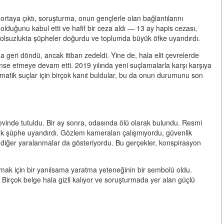
ortaya çıktı, soruşturma, onun gençlerle olan bağlantılarını
olduğunu kabul etti ve hafif bir ceza aldı — 13 ay hapis cezası,
 yolsuzlukta şüpheler doğurdu ve toplumda büyük öfke uyandırdı.
 geri döndü, ancak itibarı zedeldi. Yine de, hala elit çevrelerde
nanse etmeye devam etti. 2019 yılında yeni suçlamalarla karşı karşıya
ematik suçlar için birçok kanıt buldular, bu da onun durumunu son
inde tutuldu. Bir ay sonra, odasında ölü olarak bulundu. Resmi
ok şüphe uyandırdı. Gözlem kameraları çalışmıyordu, güvenlik
, diğer yaralanmalar da gösteriyordu. Bu gerçekler, konspirasyon
ıkmak için bir yanılsama yaratma yeteneğinin bir sembolü oldu.
rdı. Birçok belge hala gizli kalıyor ve soruşturmada yer alan güçlü