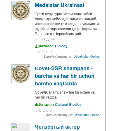
Medalalar Ukrainasi
Түстӣ бүрү сӯрға Украинада: кайси
мавқеъда жойилади, чиқмаси кандай,
инкишофниҳои кам кардани ҷамъияти
аҳолӣ ва чорлошиҳои ҳифз. Карпаты,
Полесье ва Чернобыльский
заповедник.
Каталог:
Biology
2 дней(я) назад
·
от
Uzbekistan Online
Сovet-SSR shampans -
barcha va har bir uchun
barcha vaqtlarda
Сovetlik shampans – har bir uchun va
har bir vaqtda
Каталог:
Cultural Studies
3 дней(я) назад
·
от
Uzbekistan Online
Четвёртый актор