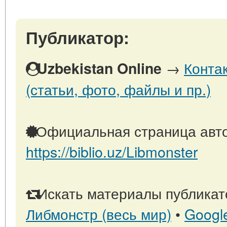
Публикатор:
→
Конта
Uzbekistan Online
(статьи, фото, файлы и пр.)
Официальная страница авто
https://biblio.uz/Libmonster
Искать материалы публикато
Либмонстр (весь мир)
•
Googl