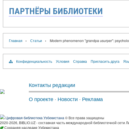
ПАРТНЁРЫ БИБЛИОТЕКИ
›
›
Главная
Статьи
Modern phenomenon "grandpa usurper": psychologi
Конфиденциальность
Условия
Справка
Пригласить друга
Язы
Контакты редакции
О проекте
·
Новости
·
Реклама
Цифровая библиотека Узбекистана
© Все права защищены
2020-2026, BIBLIO.UZ - составная часть международной библиотечной сети Л
Сохраняя наследие Узбекистана