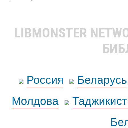
LIBMONSTER NETW
БИБ
Россия
Беларусь
Молдова
Таджикист
Бе