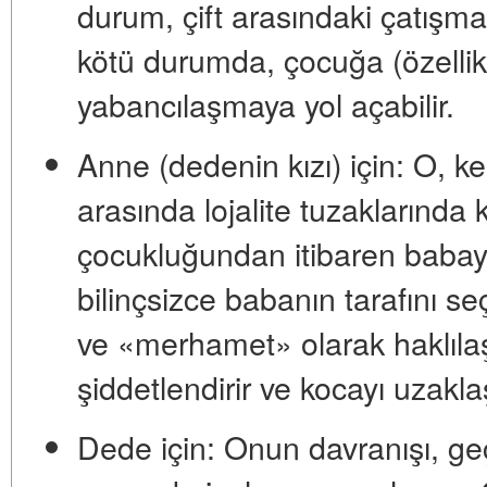
durum, çift arasındaki çatışm
kötü durumda, çocuğa (özellikl
yabancılaşmaya yol açabilir.
Anne (dedenin kızı) için:
O, ke
arasında
lojalite tuzaklarında
k
çocukluğundan itibaren babay
bilinçsizce babanın tarafını 
ve «merhamet» olarak haklılaşt
şiddetlendirir ve kocayı uzaklaşt
Dede için:
Onun davranışı, geçi