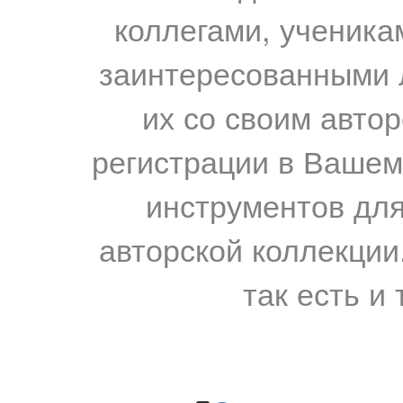
коллегами, ученика
заинтересованными 
их со своим авто
регистрации в Вашем
инструментов для
авторской коллекции.
так есть и 