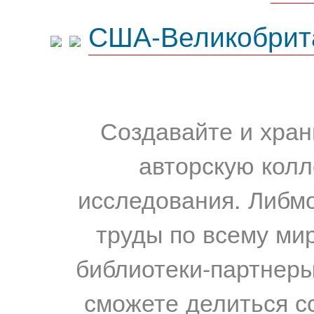
США-Великобрит
Создавайте и хран
авторскую колл
исследования. Либм
труды по всему мир
библиотеки-партнеры,
сможете делиться с