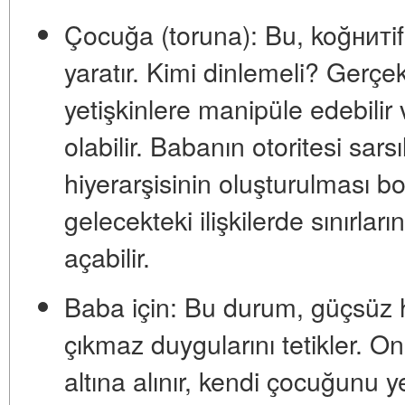
Çocuğa (toruna):
Bu,
koğнитif
yaratır. Kimi dinlemeli? Gerç
yetişkinlere manipüle edebilir
olabilir. Babanın otoritesi sarsıl
hiyerarşisinin oluşturulması 
gelecekteki ilişkilerde sınırla
açabilir.
Baba için:
Bu durum,
güçsüz h
çıkmaz
duygularını tetikler. O
altına alınır, kendi çocuğunu yet