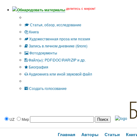
делитесь с миром!
Обнародовать материалы
Тип публикации
Статья, обзор, исследование
Книга
Художественная проза или поэзия
Запись в личном дневнике (блоге)
Фотодокументы
Файл(ы): PDF\DOC\RAR\ZIP и др.
Биография
Аудиокнига или иной звуковой файл
Дополнительные опции:
Создать голосование
UZ
Мир
Главная
Авторы
Статьи
Книг