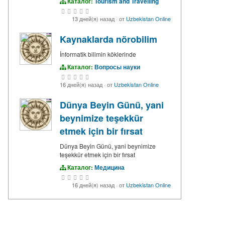
Каталог:
Tourism and Travelling
13 дней(я) назад
·
от
Uzbekistan Online
Kaynaklarda nörobilim
İnformatik bilimin köklerinde
Каталог:
Вопросы науки
16 дней(я) назад
·
от
Uzbekistan Online
Dünya Beyin Günü, yani
beynimize teşekkür
etmek için bir fırsat
Dünya Beyin Günü, yani beynimize
teşekkür etmek için bir fırsat
Каталог:
Медицина
16 дней(я) назад
·
от
Uzbekistan Online