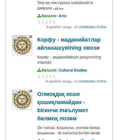
Тигр ва лев сурхои хudojёниёти
даврҳои مختلف
Каталог:
Arts
9 дней(я) назад
·
от
Uzbekistan Online
Корфу - маданийатлар
айланашувining овози
Корфу – маданийatlash jarayonining
misolidir
Каталог:
Cultural Studies
12 дней(я) назад
·
от
Uzbekistan Online
Олмоқдақ кеше
қошиқламайдан -
birинчи maълумот
билмоқ лозим
Он тунган, бошинган, егилим билан
бошинган - ilk ma'lumot bo'lish kerak