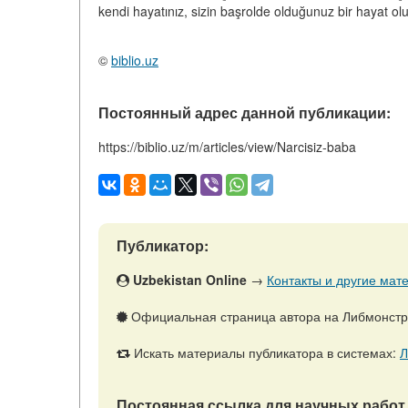
kendi hayatınız, sizin başrolde olduğunuz bir hayat olur
©
biblio.uz
Постоянный адрес данной публикации:
https://biblio.uz/m/articles/view/Narcisiz-baba
Публикатор:
Uzbekistan Online
→
Контакты и другие мате
Официальная страница автора на Либмонст
Искать материалы публикатора в системах:
Л
Постоянная ссылка для научных работ 