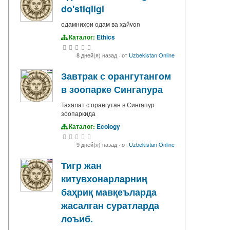
do'stiqligi
одамниҳои одам ва хайvon
Каталог:
Ethics
8 дней(я) назад
·
от
Uzbekistan Online
Завтрак с орангутангом
в зоопарке Сингапура
Тахалат с орангутан в Сингапур
зоопаркида
Каталог:
Ecology
9 дней(я) назад
·
от
Uzbekistan Online
Тигр жан
китувхонарларниң
баҳриқ мавқеъларда
жасалган суратларда
лоъиб.