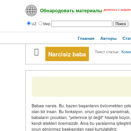
делитесь с миром
Обнародовать материалы
UZ
Мир
Главная
Авторы
Ста
Текст статьи
·
Комм
Narcisiz baba
Babası narsis. Bu, bazen başarılarını övünmekten çekin
olan bir insan. Bu fonksiyon, onun gücünü yansıtmak, 
babaların çocukları, "yeterince iyi değil" hissiyle büy
kendi istekleri önemsizdir. Ama bu yaralanma iyileştiril
onun görünmez baskısından nasıl kurtulabiliriz.