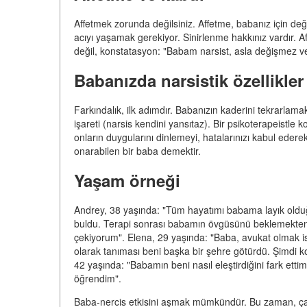
Affetmek zorunda değilsiniz. Affetme, babanız için de
acıyı yaşamak gerekiyor. Sinirlenme hakkınız vardır. 
değil, konstatasyon: "Babam narsist, asla değişmez v
Babanızda narsistik özellikle
Farkındalık, ilk adımdır. Babanızın kaderini tekrarlamak
işareti (narsis kendini yansıtaz). Bir psikoterapeist
onların duygularını dinlemeyi, hatalarınızı kabul ederek
onarabilen bir baba demektir.
Yaşam örneği
Andrey, 38 yaşında: "Tüm hayatımı babama layık olduğu
buldu. Terapi sonrası babamın övgüsünü beklemekten v
çekiyorum". Elena, 29 yaşında: "Baba, avukat olmak ist
olarak tanıması beni başka bir şehre götürdü. Şimdi
42 yaşında: "Babamın beni nasıl eleştirdiğini fark ett
öğrendim".
Baba-nercis etkisini aşmak mümkündür. Bu zaman, çab