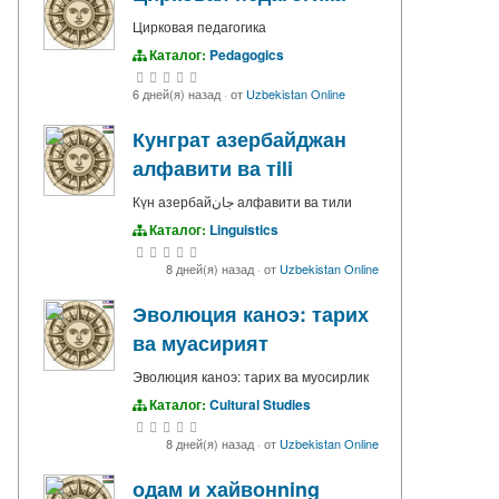
Цирковая педагогика
Каталог:
Pedagogics
6 дней(я) назад
·
от
Uzbekistan Online
Кунграт азербайджан
алфавити ва тili
Күн азербайجان алфавити ва тили
Каталог:
Linguistics
8 дней(я) назад
·
от
Uzbekistan Online
Эволюция каноэ: тарих
ва муасирият
Эволюция каноэ: тарих ва муосирлик
Каталог:
Cultural Studies
8 дней(я) назад
·
от
Uzbekistan Online
одам и хайвонning