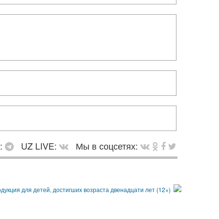
в:
UZ LIVE:
Мы в соцсетях: