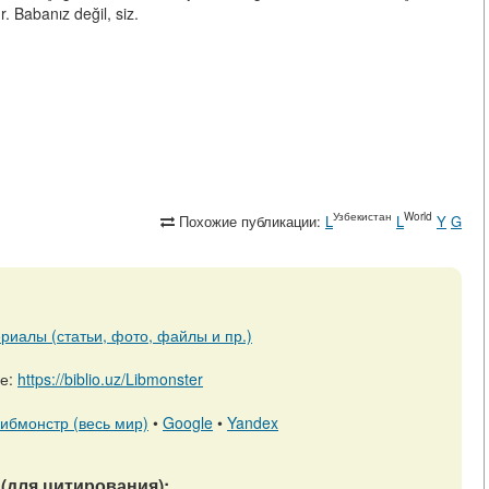
. Babanız değil, siz.
Узбекистан
World
Похожие публикации:
L
L
Y
G
риалы (статьи, фото, файлы и пр.)
ре:
https://biblio.uz/Libmonster
ибмонстр (весь мир)
•
Google
•
Yandex
(для цитирования):