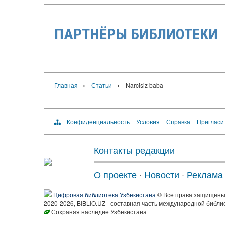
ПАРТНЁРЫ БИБЛИОТЕКИ
›
›
Главная
Статьи
Narcisiz baba
Конфиденциальность
Условия
Справка
Пригласи
Контакты редакции
О проекте
·
Новости
·
Реклама
Цифровая библиотека Узбекистана
© Все права защищен
2020-2026, BIBLIO.UZ - составная часть международной библи
Сохраняя наследие Узбекистана