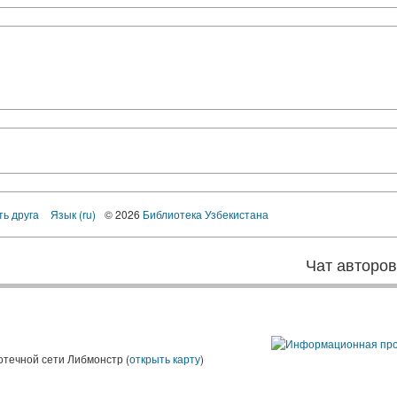
ть друга
Язык (ru)
© 2026
Библиотека Узбекистана
Чат авторо
ы
отечной сети Либмонстр (
открыть карту
)