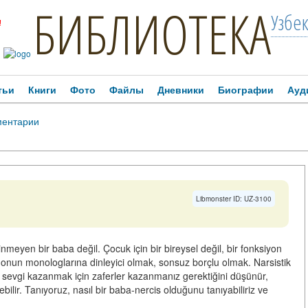
БИБЛИОТЕКА
Узбе
!
тьи
Книги
Фото
Файлы
Дневники
Биографии
Ауд
ентарии
Libmonster ID: UZ-3100
meyen bir baba değil. Çocuk için bir bireysel değil, bir fonksiyon
onun monologlarına dinleyici olmak, sonsuz borçlu olmak. Narsistik
ür, sevgi kazanmak için zaferler kazanmanız gerektiğini düşünür,
ebilir. Tanıyoruz, nasıl bir baba-nercis olduğunu tanıyabiliriz ve