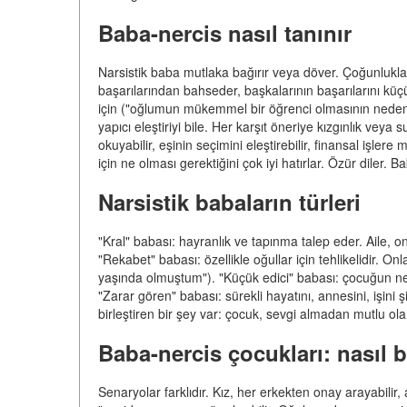
Baba-nercis nasıl tanınır
Narsistik baba mutlaka bağırır veya döver. Çoğunlukla so
başarılarından bahseder, başkalarının başarılarını küç
için ("oğlumun mükemmel bir öğrenci olmasının nedeni
yapıcı eleştiriyi bile. Her karşıt öneriye kızgınlık veya s
okuyabilir, eşinin seçimini eleştirebilir, finansal işle
için ne olması gerektiğini çok iyi hatırlar. Özür diler. 
Narsistik babaların türleri
"Kral" babası: hayranlık ve tapınma talep eder. Aile, o
"Rekabet" babası: özellikle oğullar için tehlikelidir. O
yaşında olmuştum"). "Küçük edici" babası: çocuğun ne ya
"Zarar gören" babası: sürekli hayatını, annesini, işini 
birleştiren bir şey var: çocuk, sevgi almadan mutlu ol
Baba-nercis çocukları: nasıl 
Senaryolar farklıdır. Kız, her erkekten onay arayabilir, 