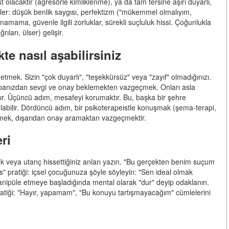
t olacaktır (agresörle kimliklenme), ya da tam tersine aşırı duyarlı,
ikler: düşük benlik saygısı, perfektizm ("mükemmel olmalıyım,
unamama, güvenle ilgili zorluklar, sürekli suçluluk hissi. Çoğunlukla
ları, ülser) gelişir.
kte nasıl aşabilirsiniz
tmek. Sizin "çok duyarlı", "teşekkürsüz" veya "zayıf" olmadığınızı.
babanızdan sevgi ve onay beklemekten vazgeçmek. Onları asla
kır. Üçüncü adım, mesafeyi korumaktır. Bu, başka bir şehre
olabilir. Dördüncü adım, bir psikoterapeistle konuşmak (şema-terapi,
mek, dışarıdan onay aramaktan vazgeçmektir.
ri
k veya utanç hissettiğiniz anları yazın. "Bu gerçekten benim suçum
s" pratiği: içsel çocuğunuza şöyle söyleyin: "Sen ideal olmak
anipüle etmeye başladığında mental olarak "dur" deyip odaklanın.
ratiği: "Hayır, yapamam", "Bu konuyu tartışmayacağım" cümlelerini