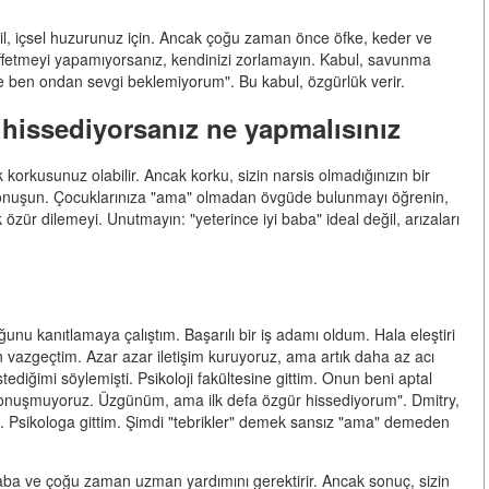
ğil, içsel huzurunuz için. Ancak çoğu zaman önce öfke, keder ve
Affetmeyi yapamıyorsanız, kendinizi zorlamayın. Kabul, savunma
e ben ondan sevgi beklemiyorum". Bu kabul, özgürlük verir.
r hissediyorsanız ne yapmalısınız
 korkusunuz olabilir. Ancak korku, sizin narsis olmadığınızın bir
le konuşun. Çocuklarınıza "ama" olmadan övgüde bulunmayı öğrenin,
 özür dilemeyi. Unutmayın: "yeterince iyi baba" ideal değil, arızaları
nu kanıtlamaya çalıştım. Başarılı bir iş adamı oldum. Hala eleştiri
azgeçtim. Azar azar iletişim kuruyoruz, ama artık daha az acı
ediğimi söylemişti. Psikoloji fakültesine gittim. Onun beni aptal
 konuşmuyoruz. Üzgünüm, ama ilk defa özgür hissediyorum". Dmitry,
im. Psikologa gittim. Şimdi "tebrikler" demek sansız "ama" demeden
a ve çoğu zaman uzman yardımını gerektirir. Ancak sonuç, sizin