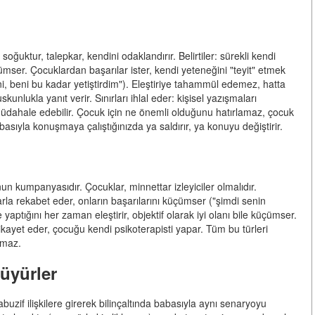
ğuktur, talepkar, kendini odaklandırır. Belirtiler: sürekli kendi
ümser. Çocuklardan başarılar ister, kendi yeteneğini "teyit" etmek
, beni bu kadar yetiştirdim"). Eleştiriye tahammül edemez, hatta
uskunlukla yanıt verir. Sınırları ihlal eder: kişisel yazışmaları
re müdahale edebilir. Çocuk için ne önemli olduğunu hatırlamaz, çocuk
Babasıyla konuşmaya çalıştığınızda ya saldırır, ya konuyu değiştirir.
nun kumpanyasıdır. Çocuklar, minnettar izleyiciler olmalıdır.
nlarla rekabet eder, onların başarılarını küçümser ("şimdi senin
ptığını her zaman eleştirir, objektif olarak iyi olanı bile küçümser.
şikayet eder, çocuğu kendi psikoterapisti yapar. Tüm bu türleri
amaz.
büyürler
abuzif ilişkilere girerek bilinçaltında babasıyla aynı senaryoyu