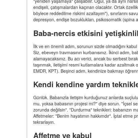
"yeniden yaşamaya" çalışabilir. Oğul, ya da aynı narsis
endişeli, çatışmalardan kaçınan olacaktır. Ortak özell
böylece reddedilme riskimi azaltayım"), sınırlarını sav
depresyon, endişe bozuklukları, psikosomatik (spina ağrı
Baba-nercis etkisini yetişkinli
İlk ve en önemli adım, sorunun sizde olmadığını kabul e
Siz, ebeveyn travmasının kurbanısınız. İkinci adım, 
alamayacaksınız. Bu acı verici, ancak bu serbest bıra
taşınmak, iletişimi resmi kutlamalara kadar azaltmak 
EMDR, KPT). Beşinci adım, kendinize bakmayı öğren
Kendi kendine yardım teknikle
Günlük. Babanızla iletişim kurduğunuz anlarda suçlulu
mu, yoksa babasının projesi mi?" diye sorun. "İçsel se
zorunda değilsin". "Durdurma" teknikleri: babanızın m
Affetmeler: "Benim hayatımın hakkımdır". İptal etme p
tekrarlayın.
Affetme ve kabul