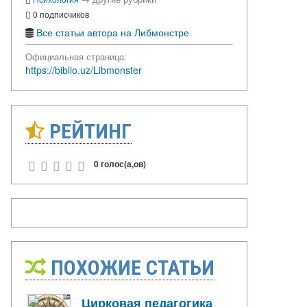
0 подписчиков
Все статьи автора на Либмонстре
Официальная страница:
https://biblio.uz/Libmonster
РЕЙТИНГ
0 голос(а,ов)
ПОХОЖИЕ СТАТЬИ
Цирковая педагогика