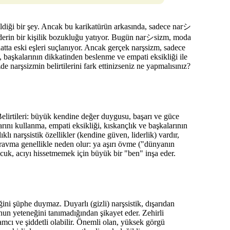
ildiği bir şey. Ancak bu karikatürün arkasında, sadece narシ
en derin bir kişilik bozukluğu yatıyor. Bugün narシsizm, modа
 hatta eski eşleri suçlanıyor. Ancak gerçek narşsizm, sadece
 başkalarının dikkatinden beslenme ve empati eksikliği ile
narşsizmin belirtilerini fark ettinizseniz ne yapmalısınız?
elirtileri: büyük kendine değer duygusu, başarı ve güce
arını kullanma, empati eksikliği, kıskançlık ve başkalarının
ı narşsistik özellikler (kendine güven, liderlik) vardır,
 travma genellikle neden olur: ya aşırı övme ("dünyanın
cuk, acıyı hissetmemek için büyük bir "ben" inşa eder.
ğini şüphe duymaz. Duyarlı (gizli) narşsistik, dışarıdan
un yeteneğini tanımadığından şikayet eder. Zehirli
kamcı ve şiddetli olabilir. Önemli olan, yüksek görgü