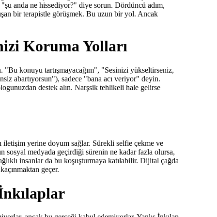
 "şu anda ne hissediyor?" diye sorun. Dördüncü adım,
ışan bir terapistle görüşmek. Bu uzun bir yol. Ancak
nizi Koruma Yolları
un. "Bu konuyu tartışmayacağım", "Sesinizi yükseltirseniz,
ensiz abartıyorsun"), sadece "bana acı veriyor" deyin.
ogunuzdan destek alın. Narşsik tehlikeli hale gelirse
lı iletişim yerine doyum sağlar. Sürekli selfie çekme ve
arın sosyal medyada geçirdiği sürenin ne kadar fazla olursa,
ğlıklı insanlar da bu koşuşturmaya katılabilir. Dijital çağda
 kaçınmaktan geçer.
İnkılaplar
vmiyorlar, ancak bu gerçeği kabul edemiyorlar. Yanlış İnkılap