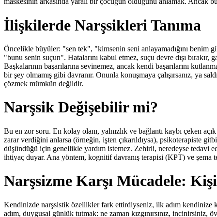
maskesinin arkasında yaralı bir çocuğun olduğunu anlamak. Ancak bu, 
İlişkilerde Narşsikleri Tanıma
Öncelikle büyüler: "sen tek", "kimsenin seni anlayamadığını benim g
"bunu senin suçun". Hatalarını kabul etmez, suçu devre dışı bırakır, g
Başkalarının başarılarına sevinemez, ancak kendi başarılarını kutlanmayı
bir şey olmamış gibi davranır. Onunla konuşmaya çalışırsanız, ya saldırı
çözmek mümkün değildir.
Narşsik Değişebilir mi?
Bu en zor soru. En kolay olanı, yalnızlık ve bağlantı kaybı çeken açık
zarar verdiğini anlarsa (örneğin, işten çıkarıldıysa), psikoterapiste gi
düşündüğü için genellikle yardım istemez. Zehirli, neredeyse tedavi e
ihtiyaç duyar. Ana yöntem, kognitif davranış terapisi (KPT) ve şema ter
Narşsizme Karşı Mücadele: Kişi
Kendinizde narşsistik özellikler fark ettirdiyseniz, ilk adım kendinize k
adım, duygusal günlük tutmak: ne zaman kızgınırsınız, incinirsiniz, ö