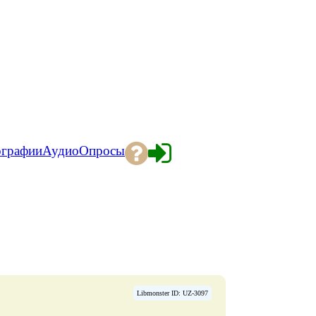
ографии
Аудио
Опросы
Libmonster ID: UZ-3097