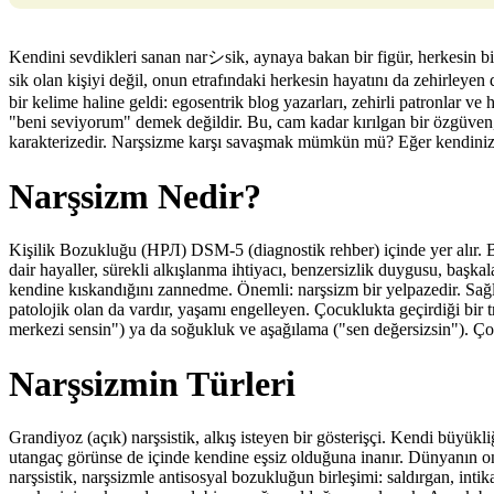
Kendini sevdikleri sanan narシsik, aynaya bakan bir figür, herkesin b
sik olan kişiyi değil, onun etrafındaki herkesin hayatını da zehirley
bir kelime haline geldi: egosentrik blog yazarları, zehirli patronlar ve
"beni seviyorum" demek değildir. Bu, cam kadar kırılgan bir özgüven,
karakterizedir. Narşsizme karşı savaşmak mümkün mü? Eğer kendinizde 
Narşsizm Nedir?
Kişilik Bozukluğu (НРЛ) DSM-5 (diagnostik rehber) içinde yer alır. B
dair hayaller, sürekli alkışlanma ihtiyacı, benzersizlik duygusu, başkal
kendine kıskandığını zannedme. Önemli: narşsizm bir yelpazedir. Sağlıkl
patolojik olan da vardır, yaşamı engelleyen. Çocuklukta geçirdiği bir
merkezi sensin") ya da soğukluk ve aşağılama ("sen değersizsin"). Ço
Narşsizmin Türleri
Grandiyoz (açık) narşsistik, alkış isteyen bir gösterişçi. Kendi büyükli
utangaç görünse de içinde kendine eşsiz olduğuna inanır. Dünyanın on
narşsistik, narşsizmle antisosyal bozukluğun birleşimi: saldırgan, inti