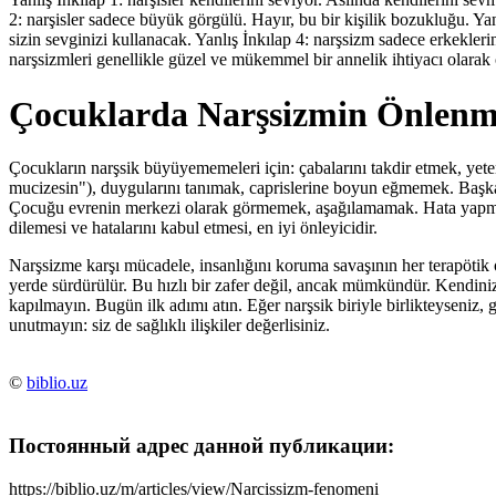
2: narşisler sadece büyük görgülü. Hayır, bu bir kişilik bozukluğu. Yanl
sizin sevginizi kullanacak. Yanlış İnkılap 4: narşsizm sadece erkekler
narşsizmleri genellikle güzel ve mükemmel bir annelik ihtiyacı olarak 
Çocuklarda Narşsizmin Önlenm
Çocukların narşsik büyüyememeleri için: çabalarını takdir etmek, yetene
mucizesin"), duygularını tanımak, caprislerine boyun eğmemek. Başka
Çocuğu evrenin merkezi olarak görmemek, aşağılamamak. Hata yapma 
dilemesi ve hatalarını kabul etmesi, en iyi önleyicidir.
Narşsizme karşı mücadele, insanlığını koruma savaşının her terapötik 
yerde sürdürülür. Bu hızlı bir zafer değil, ancak mümkündür. Kendiniz
kapılmayın. Bugün ilk adımı atın. Eğer narşsik biriyle birlikteyseniz
unutmayın: siz de sağlıklı ilişkiler değerlisiniz.
©
biblio.uz
Постоянный адрес данной публикации:
https://biblio.uz/m/articles/view/Narcissizm-fenomeni