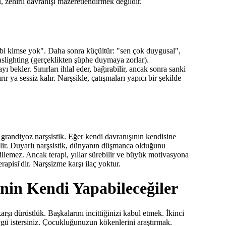
zehirli davranışı mazeretlendirmek değildir.
ibi kimse yok". Daha sonra küçültür: "sen çok duygusal",
aslighting (gerçeklikten şüphe duymaya zorlar).
 bekler. Sınırları ihlal eder, bağırabilir, ancak sonra sanki
r ya sessiz kalır. Narşsikle, çatışmaları yapıcı bir şekilde
 grandiyoz narşsistik. Eğer kendi davranışının kendisine
tbilir. Duyarlı narşsistik, dünyanın düşmanca olduğunu
dilemez. Ancak terapi, yıllar sürebilir ve büyük motivasyona
apisi'dir. Narşsizme karşı ilaç yoktur.
nin Kendi Yapabileceğiler
arşı dürüstlük. Başkalarını incittiğinizi kabul etmek. İkinci
vgü istersiniz. Çocukluğunuzun kökenlerini araştırmak.