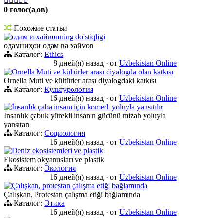





0 голос(а,ов)
Похожие статьи
одам и хайвонning do'stiqligi
одамниҳои одам ва хайvon
Каталог:
Ethics
8 дней(я) назад
·
от
Uzbekistan Online
Ornella Muti ve kültürler arası diyalogda olan katkısı
Ornella Muti ve kültürler arası diyalogdaki katkısı
Каталог:
Культурология
16 дней(я) назад
·
от
Uzbekistan Online
İnsanlık çaba insanı için komedi yoluyla yansıtılır
İnsanlık çabuk yürekli insanın gücünü mizah yoluyla
yansıtan
Каталог:
Социология
16 дней(я) назад
·
от
Uzbekistan Online
Deniz ekosistemleri ve plastik
Ekosistem okyanusları ve plastik
Каталог:
Экология
16 дней(я) назад
·
от
Uzbekistan Online
Çalışkan, protestan çalışma etiği bağlamında
Çalışkan, Protestan çalışma etiği bağlamında
Каталог:
Этика
16 дней(я) назад
·
от
Uzbekistan Online