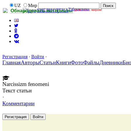
UZ
Мир
Узбекистана
делитесь с миром!
БИБЛИОТЕКА
Обнародовать материалы
Регистрация
·
Войти
·
Главная
Авторы
Статьи
Книги
Фото
Файлы
Дневники
Би
Narcissizm fenomeni
Текст статьи
·
Комментарии
Регистрация
Войти