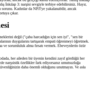
ış İnkılap 3: narşisi sevgiyle terbiye edebilirsiniz. Hayır,
in sorunu. Kadınlar da NРЛ'ye yakalanabilir, ancak
ortaya çıkar.
esi
klerini değil ("çaba harcadığın için sen iyi", "sen bir
larının duygularını tartışarak empati öğrenmeyi öğretmek.
ve sorumluluk alma fırsatı vermek. Ebeveynlerin özür
odada, her aileden bir üyenin kendini zayıf gördüğü her
de narşsistik özellikler fark ediyorsanız umutsuzluğa
, güvenliğinizin daha önemli olduğunu unutmayın. Ve asla