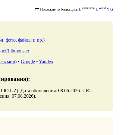
Узбекистан
World
Похожие публикации:
L
L
Y
G
и, фото, файлы и пр.)
io.uz/Libmonster
есь мир)
•
Google
•
Yandex
тирования):
BLIO.UZ). Дата обновления: 08.06.2026. URL:
щения: 07.08.2026).