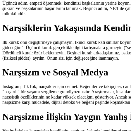
Üçüncü adım, empati öğrenmek: kendinizi başkalarının yerine koyun,
şükran ve başkalarının başarılarını tanımak. Beşinci adım, NРЛ ile çal
mümkündür.
Narşsiklerin Yakaşısında Kendi
İlk kural: onu değiştirmeye çalışmayın. İkinci kural: katı sınırlar koy
gideceğim". Üçüncü kural: gerçeklikle ilgili tartışmalara girmeyin ("s
Dördüncü kural: özür beklemeyin. Beşinci kural: arkadaşlarınız, psikol
(fiziksel şiddet), ayrılın. Onun sizi için değişeceğine inanmayın.
Narşsizm ve Sosyal Medya
Instagram, TikTok, narşsikler için cennet. Beğeniler ve takipçiler, can
"başarılı" bir yaşamı sergileme grandiyozu ısıtır. Araştırmalar, insanl
narşsistik özelliklerinin ne kadar yüksek olacağını gösteriyor. Ancak sa
narşsizme karşı mücadele, dijital detoks ve beğeni peşinde koşmaktan
Narşsizme İlişkin Yaygın Yanlış 
Yanlış İnkılap 1: narşisler kendilerini seviyor. Aslında kendilerini se