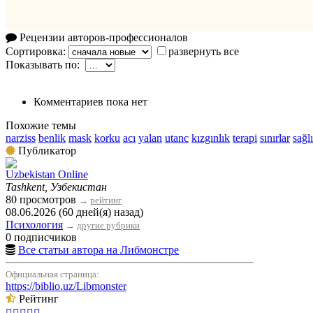
Рецензии авторов-профессионалов
Сортировка:
развернуть все
Показывать по:
Комментариев пока нет
Похожие темы
narziss
benlik
mask
korku
acı
yalan
utanc
kızgınlık
terapi
sınırlar
sağl
Публикатор
Uzbekistan Online
Tashkent, Узбекистан
80 просмотров
→
рейтинг
08.06.2026 (60 дней(я) назад)
Психология
→
другие рубрики
0 подписчиков
Все статьи автора на Либмонстре
Официальная страница:
https://biblio.uz/Libmonster
Рейтинг