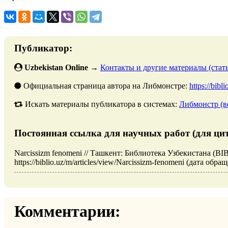
Публикатор:
Uzbekistan Online
→
Контакты и другие материалы (стать
Официальная страница автора на Либмонстре:
https://bibl
Искать материалы публикатора в системах:
Либмонстр (в
Постоянная ссылка для научных работ (для ци
Narcissizm fenomeni // Ташкент: Библиотека Узбекистана (BI
https://biblio.uz/m/articles/view/Narcissizm-fenomeni (дата обра
Комментарии: