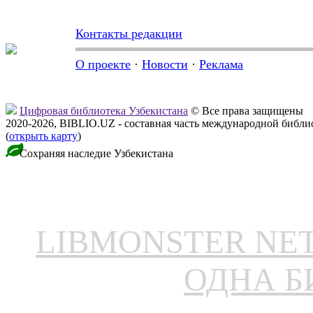
Контакты редакции
О проекте
·
Новости
·
Реклама
Цифровая библиотека Узбекистана
© Все права защищены
2020-2026, BIBLIO.UZ - составная часть международной библ
(
открыть карту
)
Сохраняя наследие Узбекистана
LIBMONSTER N
ОДНА Б