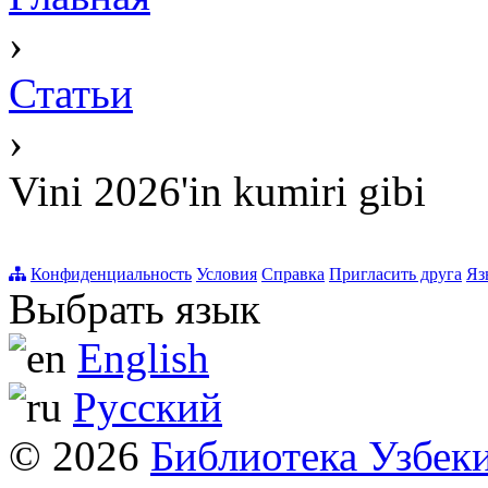
›
Статьи
›
Vini 2026'in kumiri gibi
Конфиденциальность
Условия
Справка
Пригласить друга
Яз
Выбрать язык
English
Русский
© 2026
Библиотека Узбек