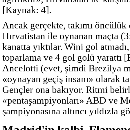
[Kaynak: 4].
Ancak gerçekte, takımı öncülük 
Hırvatistan ile oynanan maçta (3:
kanatta yıktılar. Wini gol atmadı,
toparlama ve 4 gol golü yarattı 
Ancelotti (evet, şimdi Brezilya m
«oynayan geçiş insanı» olarak t
Gençler ona bakıyor. Ritmi belirl
«pentaşampiyonları» ABD ve Me
şampiyonasına altıncı yıldızla gö
Madrid'in kalbi, Flamen