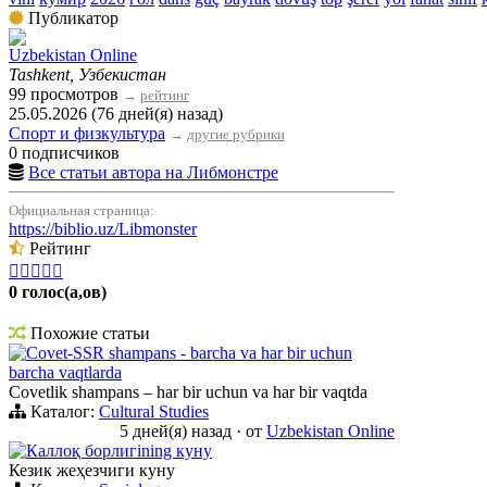
Публикатор
Uzbekistan Online
Tashkent, Узбекистан
99 просмотров
→
рейтинг
25.05.2026 (76 дней(я) назад)
Спорт и физкультура
→
другие рубрики
0 подписчиков
Все статьи автора на Либмонстре
Официальная страница:
https://biblio.uz/Libmonster
Рейтинг





0 голос(а,ов)
Похожие статьи
Сovet-SSR shampans - barcha va har bir uchun
barcha vaqtlarda
Сovetlik shampans – har bir uchun va har bir vaqtda
Каталог:
Cultural Studies
5 дней(я) назад
·
от
Uzbekistan Online
Каллоқ борлигining куну
Кезик жеҳезчиги куну