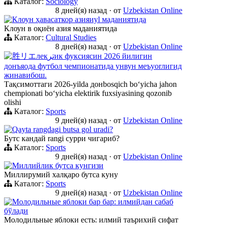
Каталог:
Sociology
8 дней(я) назад
·
от
Uzbekistan Online
Клоун ҳавасаткор азияиyl маданиятида
Клоун в оқиён азия маданиятида
Каталог:
Cultural Studies
8 дней(я) назад
·
от
Uzbekistan Online
胜リエлекترик фуксиясин 2026 йилигин
донъяода футбол чемпионатида унвун меъyorлигид
жинавибош.
Тақсимоттаги 2026-yilda донbosqich boʻyicha jahon
chempionati boʻyicha elektirik fuxsiyasining qozonib
olishi
Каталог:
Sports
9 дней(я) назад
·
от
Uzbekistan Online
Qayta rangdagi butsa gol uradi?
Бутс кандай rangi сурри чигариб?
Каталог:
Sports
9 дней(я) назад
·
от
Uzbekistan Online
Миллийлик бутса кунгизи
Миллирумий халқаро бутса куну
Каталог:
Sports
9 дней(я) назад
·
от
Uzbekistan Online
Молодильные яблоки бар бар: илмийдан сабаб
бўлади
Молодильные яблоки есть: илмий таърихий сифат