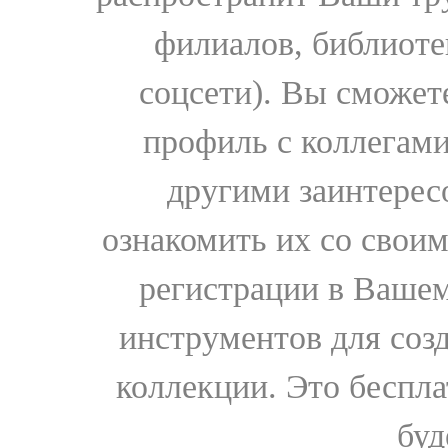
филиалов, библиоте
соцсети). Вы сможет
профиль с коллегами
другими заинтере
ознакомить их со свои
регистрации в Вашем
инструментов для соз
коллекции. Это бесплат
буд