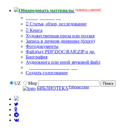
делитесь с миром!
Обнародовать материалы
Тип публикации
Статья, обзор, исследование
Книга
Художественная проза или поэзия
Запись в личном дневнике (блоге)
Фотодокументы
Файл(ы): PDF\DOC\RAR\ZIP и др.
Биография
Аудиокнига или иной звуковой файл
Дополнительные опции:
Создать голосование
UZ
Мир
Узбекистана
БИБЛИОТЕКА