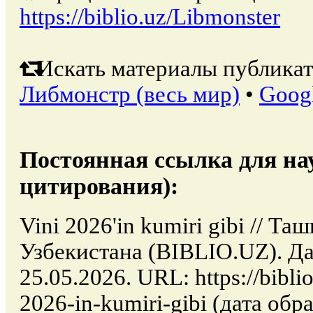
https://biblio.uz/Libmonster
Искать материалы публикат
Либмонстр (весь мир)
•
Goog
Постоянная ссылка для на
цитирования):
Vini 2026'in kumiri gibi // Та
Узбекистана (BIBLIO.UZ). Да
25.05.2026. URL: https://biblio
2026-in-kumiri-gibi (дата обр