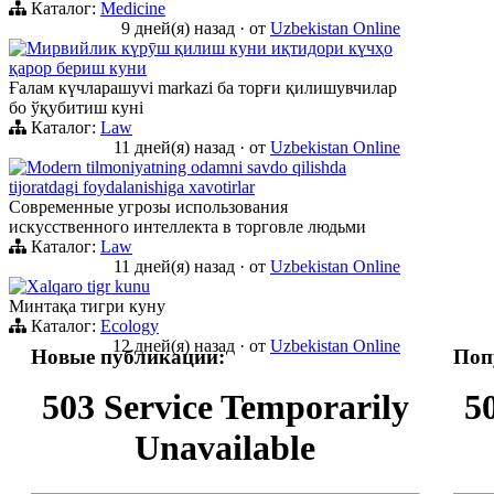
Каталог:
Medicine
9 дней(я) назад
·
от
Uzbekistan Online
Мирвийлик күрӯш қилиш куни иқтидори күчҳо
қарор бериш куни
Ғалам күчларашуvi markazi ба торғи қилишувчилар
бо ўқубитиш куні
Каталог:
Law
11 дней(я) назад
·
от
Uzbekistan Online
Modern tilmoniyatning odamni savdo qilishda
tijoratdagi foydalanishiga xavotirlar
Современные угрозы использования
искусственного интеллекта в торговле людьми
Каталог:
Law
11 дней(я) назад
·
от
Uzbekistan Online
Xalqaro tigr kunu
Минтақа тигри куну
Каталог:
Ecology
12 дней(я) назад
·
от
Uzbekistan Online
Новые публикации:
Поп
503 Service Temporarily
5
Unavailable