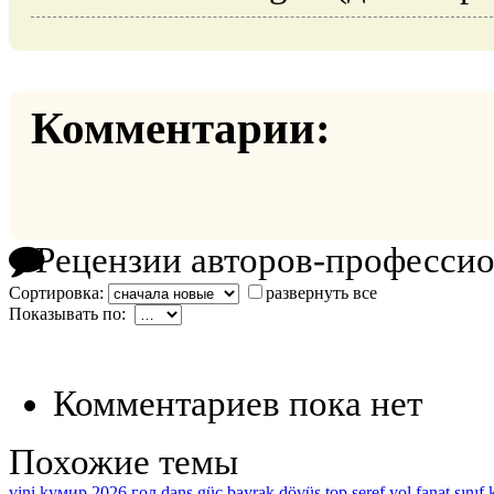
Комментарии:
Рецензии авторов-професси
Сортировка:
развернуть все
Показывать по:
Комментариев пока нет
Похожие темы
vini
kумир
2026
гол
dans
güç
bayrak
dövüş
top
şeref
yol
fanat
sınıf