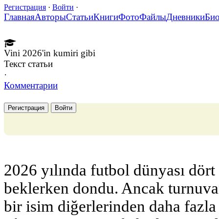
Регистрация
·
Войти
·
Главная
Авторы
Статьи
Книги
Фото
Файлы
Дневники
Би
Vini 2026'in kumiri gibi
Текст статьи
·
Комментарии
Регистрация
Войти
2026 yılında futbol dünyası dört
beklerken dondu. Ancak turnuva
bir isim diğerlerinden daha fazl