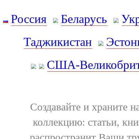
Россия
Беларусь
Ук
Таджикистан
Эстон
США-Великобрит
Создавайте и храните 
коллекцию: статьи, кн
распространит Ваши тру