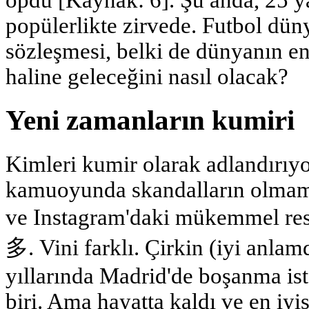
öpdü [Kaynak: 6]. Şu anda, 25 y
popülerlikte zirvede. Futbol düny
sözleşmesi, belki de dünyanın e
haline geleceğini nasıl olacak?
Yeni zamanların kumiri
Kimleri kumir olarak adlandırıyo
kamuoyunda skandalların olmama
ve Instagram'daki mükemmel res
多. Vini farklı. Çirkin (iyi anlam
yıllarında Madrid'de boşanma ist
biri. Ama hayatta kaldı ve en iyis