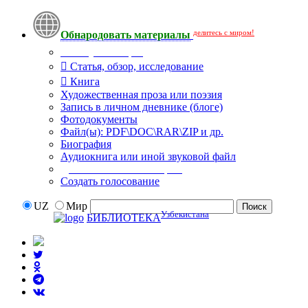
делитесь с миром!
Обнародовать материалы
Тип публикации
Статья, обзор, исследование
Книга
Художественная проза или поэзия
Запись в личном дневнике (блоге)
Фотодокументы
Файл(ы): PDF\DOC\RAR\ZIP и др.
Биография
Аудиокнига или иной звуковой файл
Дополнительные опции:
Создать голосование
UZ
Мир
Узбекистана
БИБЛИОТЕКА