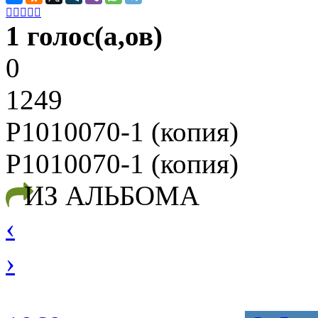





1 голос(а,ов)
0
1249
P1010070-1 (копия)
P1010070-1 (копия)
ИЗ АЛЬБОМА
‹
›