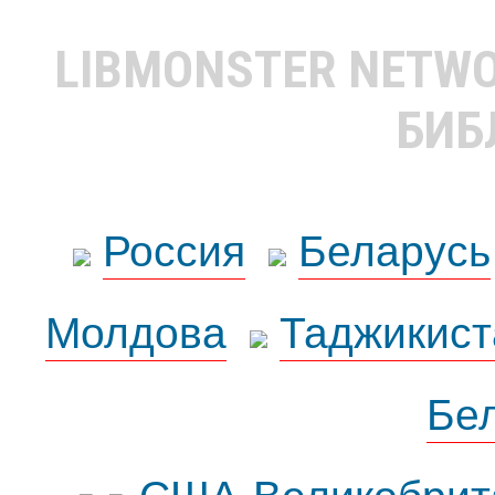
LIBMONSTER NETW
БИБ
Россия
Беларусь
Молдова
Таджикист
Бе
США-Великобрит