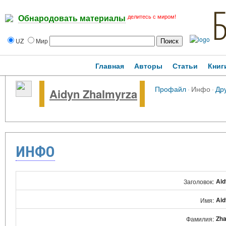
делитесь с миром!
Обнародовать материалы
UZ
Мир
Главная
Авторы
Статьи
Книг
Профайл
·
Инфо
·
Др
Aidyn Zhalmyrza
ИНФО
Aid
Заголовок:
Aid
Имя:
Zha
Фамилия: