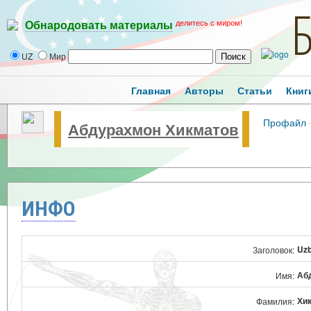
делитесь с миром!
Обнародовать материалы
UZ
Мир
Главная
Авторы
Статьи
Книг
Профайл
·
Абдурахмон Хикматов
ИНФО
Uzb
Заголовок:
Аб
Имя:
Хи
Фамилия: