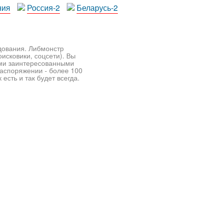
ния
Россия-2
Беларусь-2
едования. Либмонстр
исковики, соцсети). Вы
ими заинтересованными
распоряжении - более 100
есть и так будет всегда.