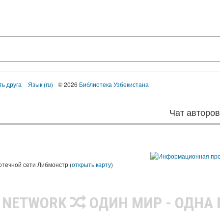
ть друга
Язык (ru)
© 2026
Библиотека Узбекистана
Чат авторо
ы
отечной сети Либмонстр (
открыть карту
)
R NETWORK
ОДИН МИР - ОДНА