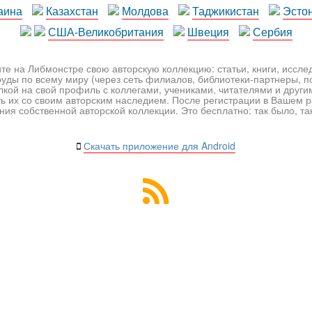
аина
Казахстан
Молдова
Таджикистан
Эсто
США-Великобритания
Швеция
Сербия
те на Либмонстре свою авторскую коллекцию: статьи, книги, иссл
уды по всему миру (через сеть филиалов, библиотеки-партнеры, по
лкой на свой профиль с коллегами, учениками, читателями и друг
ь их со своим авторским наследием. После регистрации в Вашем 
ия собственной авторской коллекции. Это бесплатно: так было, так 
Скачать приложение для Android