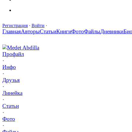
Регистрация
·
Войти
·
Главная
Авторы
Статьи
Книги
Фото
Файлы
Дневники
Би
Medet Abdilla
Профайл
·
Инфо
·
Друзья
·
Линейка
·
Статьи
·
Фото
·
Файлы