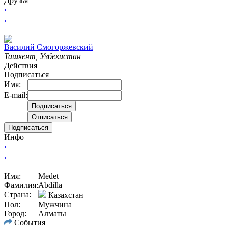
Друзья
‹
›
Вacилий Смогоржевский
Ташкент, Узбекистан
Действия
Подписаться
Имя:
E-mail:
Подписаться
Инфо
‹
›
Имя:
Medet
Фамилия:
Abdilla
Страна:
Казахстан
Пол:
Мужчина
Город:
Алматы
События