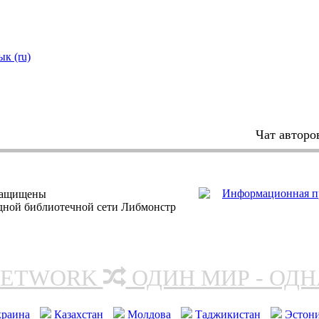
ык (ru)
Чат авторо
защищены
одной библиотечной сети Либмонстр
NETWORK
ОДИН МИР - ОД
краина
Казахстан
Молдова
Таджикистан
Эстон