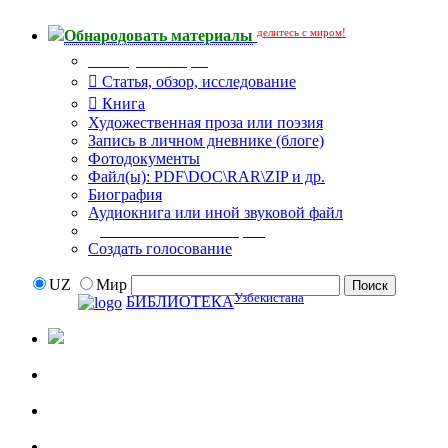
делитесь с миром!
Обнародовать материалы
Тип публикации
Статья, обзор, исследование
Книга
Художественная проза или поэзия
Запись в личном дневнике (блоге)
Фотодокументы
Файл(ы): PDF\DOC\RAR\ZIP и др.
Биография
Аудиокнига или иной звуковой файл
Дополнительные опции:
Создать голосование
UZ
Мир
Узбекистана
БИБЛИОТЕКА