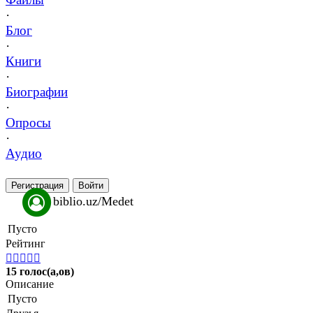
·
Блог
·
Книги
·
Биографии
·
Опросы
·
Аудио
Регистрация
Войти
biblio.uz/Medet
Пусто
Рейтинг





15 голос(а,ов)
Описание
Пусто