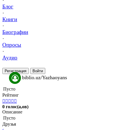
·
Блог
·
Книги
·
Биографии
·
Опросы
·
Аудио
Регистрация
Войти
biblio.uz/Yazhaoyans
Пусто
Рейтинг





0 голос(а,ов)
Описание
Пусто
Друзья
‹