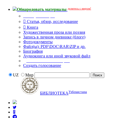
делитесь с миром!
Обнародовать материалы
Тип публикации
Статья, обзор, исследование
Книга
Художественная проза или поэзия
Запись в личном дневнике (блоге)
Фотодокументы
Файл(ы): PDF\DOC\RAR\ZIP и др.
Биография
Аудиокнига или иной звуковой файл
Дополнительные опции:
Создать голосование
UZ
Мир
Узбекистана
БИБЛИОТЕКА