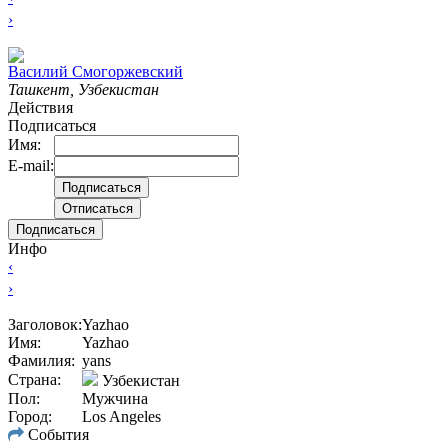
›
Вacилий Смогоржевский
Ташкент, Узбекистан
Действия
Подписаться
Имя:
E-mail:
Подписаться
Инфо
‹
›
Заголовок:
Yazhao
Имя:
Yazhao
Фамилия:
yans
Страна:
Узбекистан
Пол:
Мужчина
Город:
Los Angeles
События