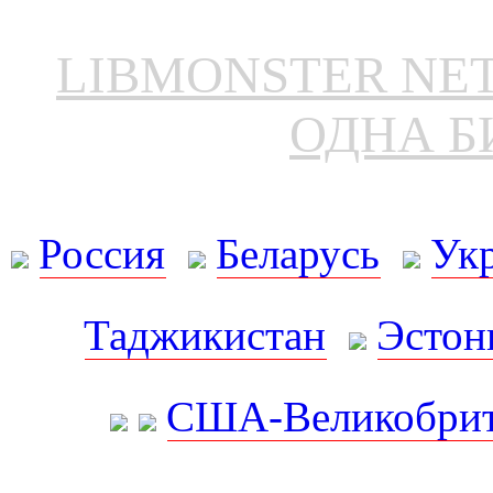
LIBMONSTER N
ОДНА Б
Россия
Беларусь
Ук
Таджикистан
Эстон
США-Великобрит