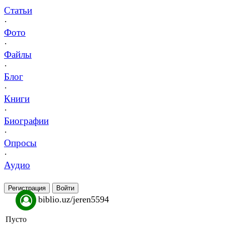
Статьи
·
Фото
·
Файлы
·
Блог
·
Книги
·
Биографии
·
Опросы
·
Аудио
Регистрация
Войти
biblio.uz/jeren5594
Пусто