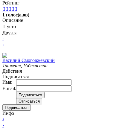
Рейтинг





1 голос(а,ов)
Описание
Пусто
Друзья
‹
›
Вacилий Смогоржевский
Ташкент, Узбекистан
Действия
Подписаться
Имя:
E-mail:
Подписаться
Инфо
‹
›