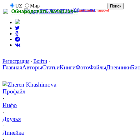
UZ
Мир
Узбекистана
делитесь с миром!
БИБЛИОТЕКА
Обнародовать материалы
Регистрация
·
Войти
·
Главная
Авторы
Статьи
Книги
Фото
Файлы
Дневники
Би
Zheren Khashimova
Профайл
·
Инфо
·
Друзья
·
Линейка
·