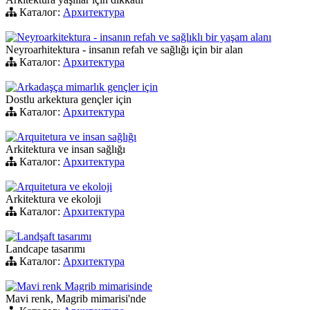
Каталог:
Архитектура
Neyroarkitektura - insanın refah ve sağlıklı bir yaşam alanı
Neyroarhitektura - insanın refah ve sağlığı için bir alan
Каталог:
Архитектура
Arkadaşça mimarlık gençler için
Dostlu arkektura gençler için
Каталог:
Архитектура
Arquitetura ve insan sağlığı
Arkitektura ve insan sağlığı
Каталог:
Архитектура
Arquitetura ve ekoloji
Arkitektura ve ekoloji
Каталог:
Архитектура
Landşaft tasarımı
Landcape tasarımı
Каталог:
Архитектура
Mavi renk Magrib mimarisinde
Mavi renk, Magrib mimarisi'nde