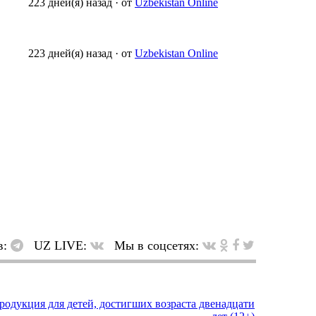
223 дней(я) назад
·
от
Uzbekistan Online
223 дней(я) назад
·
от
Uzbekistan Online
в:
UZ LIVE:
Мы в соцсетях: