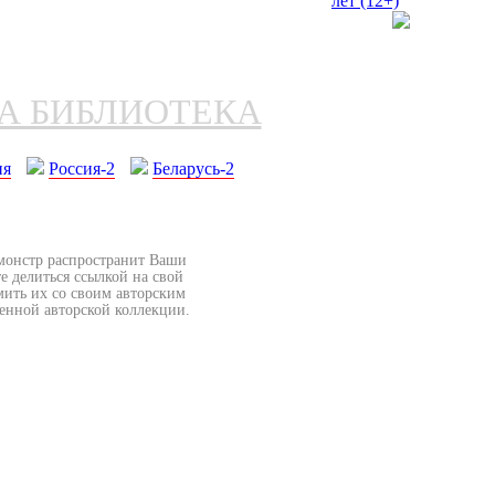
НА БИБЛИОТЕКА
ия
Россия-2
Беларусь-2
бмонстр распространит Ваши
е делиться ссылкой на свой
мить их со своим авторским
венной авторской коллекции.