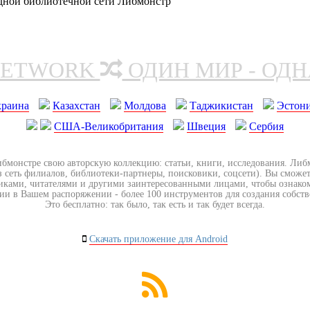
одной библиотечной сети Либмонстр
NETWORK
ОДИН МИР - ОД
краина
Казахстан
Молдова
Таджикистан
Эстон
США-Великобритания
Швеция
Сербия
ибмонстре свою авторскую коллекцию: статьи, книги, исследования. Ли
з сеть филиалов, библиотеки-партнеры, поисковики, соцсети). Вы сможет
иками, читателями и другими заинтересованными лицами, чтобы ознако
ии в Вашем распоряжении - более 100 инструментов для создания собст
Это бесплатно: так было, так есть и так будет всегда.
Скачать приложение для Android