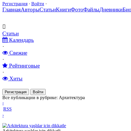
Регистрация
·
Войти
·
Главная
Авторы
Статьи
Книги
Фото
Файлы
Дневники
Би
Статьи
Календарь
·
Свежие
·
Рейтинговые
·
Хиты
Регистрация
Войти
Все публикации в рубрике: Архитектура
‹
RSS
›
Arkitektura yaşlılar için dikkatle
Arkitektura yaşlılar için dikkatli