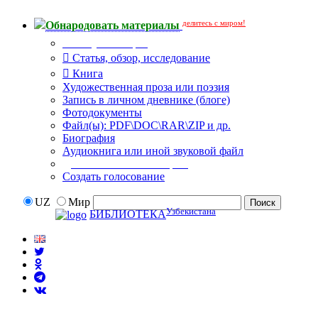
делитесь с миром!
Обнародовать материалы
Тип публикации
Статья, обзор, исследование
Книга
Художественная проза или поэзия
Запись в личном дневнике (блоге)
Фотодокументы
Файл(ы): PDF\DOC\RAR\ZIP и др.
Биография
Аудиокнига или иной звуковой файл
Дополнительные опции:
Создать голосование
UZ
Мир
Узбекистана
БИБЛИОТЕКА