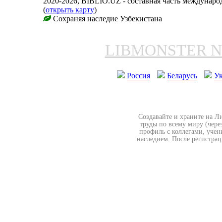
2020-2026, BIBLIO.UZ - составная часть междунар
(
открыть карту
)
Сохраняя наследие Узбекистана
LIBMONSTER 
Россия
Беларусь
У
Создавайте и храните на Л
труды по всему миру (чере
профиль с коллегами, учен
наследием. После регистрац