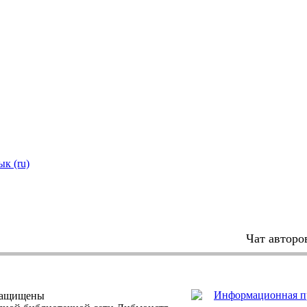
ык (ru)
Чат авторо
защищены