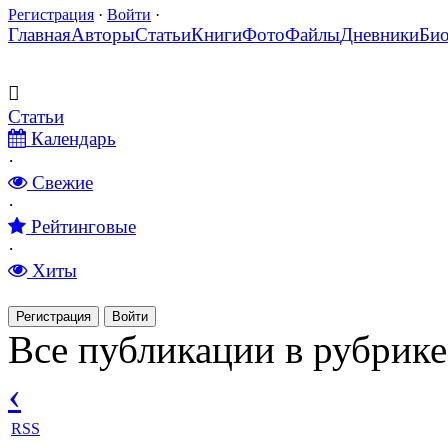
Регистрация
·
Войти
·
Главная
Авторы
Статьи
Книги
Фото
Файлы
Дневники
Би
Статьи
Календарь
·
Свежие
·
Рейтинговые
·
Хиты
Регистрация
Войти
Все публикации в рубрик
‹
RSS