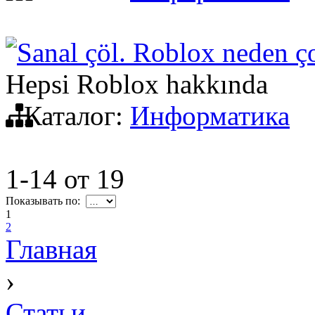
Sanal çöl. Roblox neden ço
Hepsi Roblox hakkında
Каталог:
Информатика
1-14
от
19
Показывать по:
1
2
Главная
›
Статьи