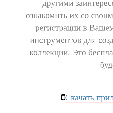
другими заинтере
ознакомить их со свои
регистрации в Вашем
инструментов для соз
коллекции. Это бесплат
буд
Скачать при