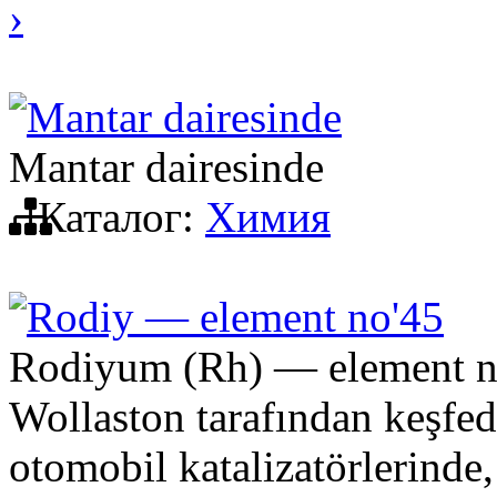
›
Mantar dairesinde
Mantar dairesinde
Каталог:
Химия
Rodiy — element no'45
Rodiyum (Rh) — element num
Wollaston tarafından keşfedi
otomobil katalizatörlerinde