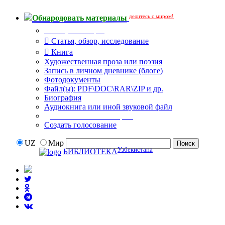
делитесь с миром!
Обнародовать материалы
Тип публикации
Статья, обзор, исследование
Книга
Художественная проза или поэзия
Запись в личном дневнике (блоге)
Фотодокументы
Файл(ы): PDF\DOC\RAR\ZIP и др.
Биография
Аудиокнига или иной звуковой файл
Дополнительные опции:
Создать голосование
UZ
Мир
Узбекистана
БИБЛИОТЕКА