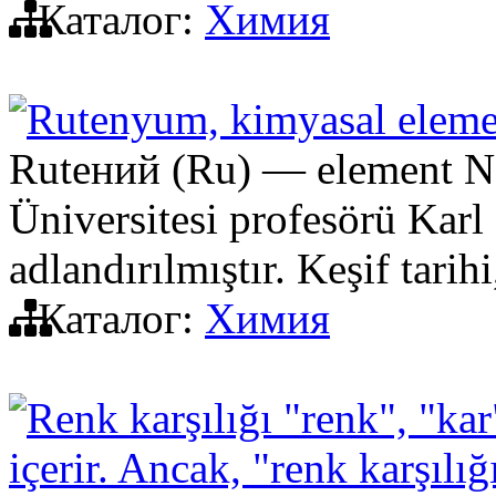
Каталог:
Химия
Rutenyum, kimyasal eleme
Rutений (Ru) — element No
Üniversitesi profesörü Karl
adlandırılmıştır. Keşif tarih
Каталог:
Химия
Renk karşılığı "renk", "kar
içerir. Ancak, "renk karşıl