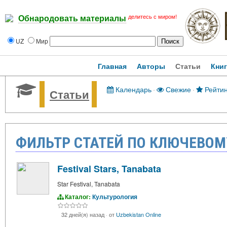
делитесь с миром!
Обнародовать материалы
UZ
Мир
Главная
Авторы
Статьи
Кни
Календарь
·
Свежие
·
Рейтин
Статьи
ФИЛЬТР СТАТЕЙ ПО КЛЮЧЕВОМ
Festival Stars, Tanabata
Star Festival, Tanabata
Каталог:
Культурология
32 дней(я) назад
·
от
Uzbekistan Online