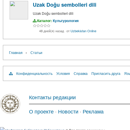
Uzak Doğu sembolleri dili
Uzak Doğu sembolleri dili
Каталог:
Культурология
48 дней(я) назад
·
от
Uzbekistan Online
›
Главная
Статьи
Конфиденциальность
Условия
Справка
Пригласить друга
Язы
Контакты редакции
О проекте
·
Новости
·
Реклама