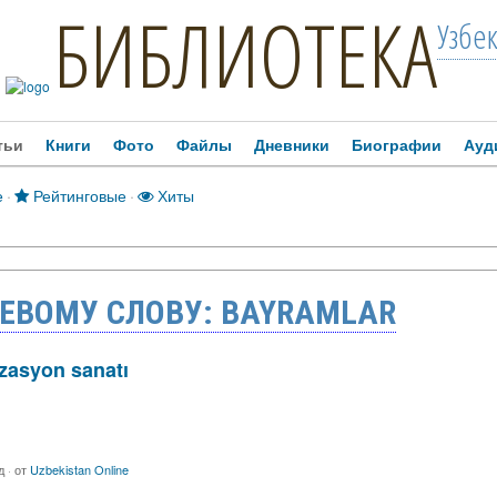
БИБЛИОТЕКА
Узбе
тьи
Книги
Фото
Файлы
Дневники
Биографии
Ауд
е
·
Рейтинговые
·
Хиты
ЕВОМУ СЛОВУ: BAYRAMLAR
zasyon sanatı
ад
·
от
Uzbekistan Online