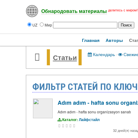
делитесь с миром!
Обнародовать материалы
UZ
Мир
Главная
Авторы
Ста
Календарь
·
Свежи
Статьи
ФИЛЬТР СТАТЕЙ ПО КЛЮЧ
Adım adım - hafta sonu organi
Adım adım - hafta sonu organizasyon sanatı
Каталог:
Лайфстайл
32 дней(я) наз