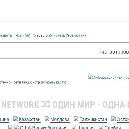
ь друга
Язык (ru)
© 2026
Библиотека Узбекистана
Чат авторо
ы
отечной сети Либмонстр (
открыть карту
)
R NETWORK
ОДИН МИР - ОДНА
аина
Казахстан
Молдова
Таджикистан
Эсто
США-Великобритания
Швеция
Сербия