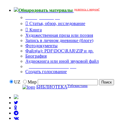
делитесь с миром!
Обнародовать материалы
Тип публикации
Статья, обзор, исследование
Книга
Художественная проза или поэзия
Запись в личном дневнике (блоге)
Фотодокументы
Файл(ы): PDF\DOC\RAR\ZIP и др.
Биография
Аудиокнига или иной звуковой файл
Дополнительные опции:
Создать голосование
UZ
Мир
Узбекистана
БИБЛИОТЕКА