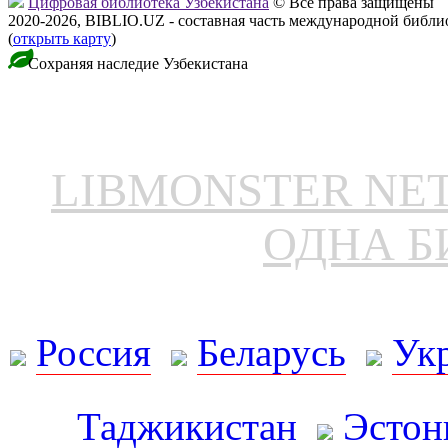
Цифровая библиотека Узбекистана
© Все права защищены
2020-2026, BIBLIO.UZ - составная часть международной библ
(
открыть карту
)
Сохраняя наследие Узбекистана
LIBMONSTER N
ОДНА Б
Россия
Беларусь
Ук
Таджикистан
Эстон