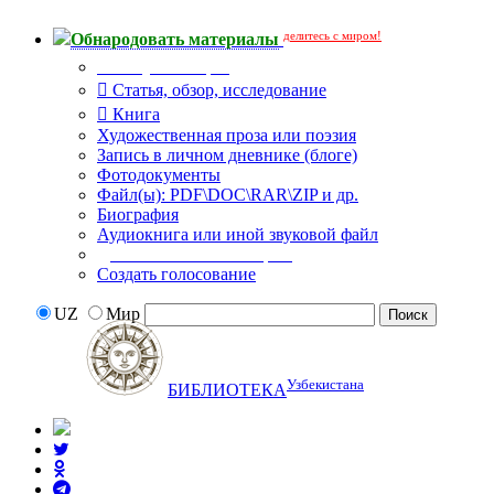
делитесь с миром!
Обнародовать материалы
Тип публикации
Статья, обзор, исследование
Книга
Художественная проза или поэзия
Запись в личном дневнике (блоге)
Фотодокументы
Файл(ы): PDF\DOC\RAR\ZIP и др.
Биография
Аудиокнига или иной звуковой файл
Дополнительные опции:
Создать голосование
UZ
Мир
Узбекистана
БИБЛИОТЕКА