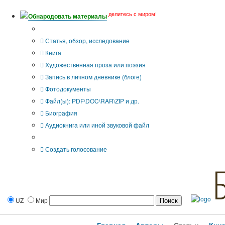
делитесь с миром!
Обнародовать материалы
Тип публикации
Статья, обзор, исследование
Книга
Художественная проза или поэзия
Запись в личном дневнике (блоге)
Фотодокументы
Файл(ы): PDF\DOC\RAR\ZIP и др.
Биография
Аудиокнига или иной звуковой файл
Дополнительные опции:
Создать голосование
UZ
Мир